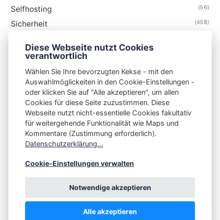
(56)
Selfhosting
(458)
Sicherheit
(34)
Technik
Diese Webseite nutzt Cookies
(48)
Thunderbird
verantwortlich
Wählen Sie Ihre bevorzugten Kekse - mit den
Auswahlmöglickeiten in den Cookie-Einstellungen -
oder klicken Sie auf "Alle akzeptieren", um allen
Cookies für diese Seite zuzustimmen. Diese
S3N🧩NET
Webseite nutzt nicht-essentielle Cookies fakultativ
für weitergehende Funktionalität wie Maps und
Integrating Open-Source Blog Network (iOSBN)
#
Kommentare (Zustimmung erforderlich).
Impressum
Kontakt
Datenschutzerklärung
Datenschutzerklärung...
Beschwerden
Planet Publii
Cookie-Einstellungen verwalten
Notwendige akzeptieren
Alle akzeptieren