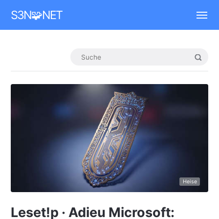
Mastodon
S3N🧩NET
Heise
Leset!p · Adieu Microsoft: