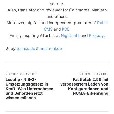
source.
Also, translator and reviewer for Calamares, Manjaro
and others.
Moreover, big fan and independent promoter of
Publii
CMS
and
KDE
.
Finally, aspiring AI artist at
Nightcafé
and
Pixabay
.
💪 by
tchncs.de
&
milan-ihl.de
VORHERIGER ARTIKEL
NÄCHSTER ARTIKEL
Leset!p · NIS-2-
Fastfetch 2.56 mit
Umsetzungsgesetz in
verbessertem Laden von
Kraft: Was Unternehmen
Konfigurationen und
und Behörden jetzt
NUMA-Erkennung
wissen müssen