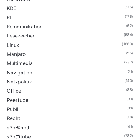
(515)
KDE
(175)
KI
(62)
Kommunikation
(584)
Lesezeichen
(1869)
Linux
(25)
Manjaro
(287)
Multimedia
(21)
Navigation
(140)
Netzpolitik
(88)
Office
(31)
Peertube
(91)
Publii
(16)
Recht
(41)
s3n📢pod
(782)
s3n📺tube