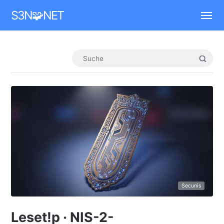
Mastodon
S3N🧩NET
Secunis
Leset!p · NIS-2-