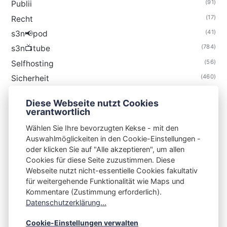
(91)
Publii
(17)
Recht
(41)
s3n📢pod
(784)
s3n📺tube
(56)
Selfhosting
(460)
Sicherheit
(35)
Technik
Diese Webseite nutzt Cookies
(48)
Thunderbird
verantwortlich
Wählen Sie Ihre bevorzugten Kekse - mit den
Auswahlmöglickeiten in den Cookie-Einstellungen -
oder klicken Sie auf "Alle akzeptieren", um allen
Cookies für diese Seite zuzustimmen. Diese
S3N🧩NET
Webseite nutzt nicht-essentielle Cookies fakultativ
für weitergehende Funktionalität wie Maps und
Integrating Open-Source Blog Network (iOSBN)
#
Kommentare (Zustimmung erforderlich).
Impressum
Kontakt
Datenschutzerklärung
Datenschutzerklärung...
Beschwerden
Planet Publii
Cookie-Einstellungen verwalten