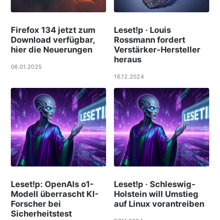
Firefox 134 jetzt zum
Leset!p · Louis
Download verfügbar,
Rossmann fordert
hier die Neuerungen
Verstärker-Hersteller
heraus
06.01.2025
16.12.2024
Leset!p: OpenAIs o1-
Leset!p · Schleswig-
Modell überrascht KI-
Holstein will Umstieg
Forscher bei
auf Linux vorantreiben
Sicherheitstest