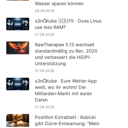
Wasser sparen können
08.08.2026
s3n📺tube 🇬🇧i11l · Does Linux
use less RAM?
07.08.2026
RawTherapee 5.13 wechselt
standardmäßig zu Rec. 2020
und verbessert die HiDPI-
Unterstützung
07.08.2026
s3n📺tube · Eure Wetter-App
weiß, wo ihr wohnt! Der
Milliarden-Markt mit euren
Daten
07.08.2026
Postillon Extrablatt · Kubicki
gibt Dürre-Entwarnung: "Mein