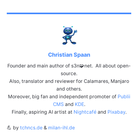
Christian Spaan
Founder and main author of s3n🧩net. All about open-
source.
Also, translator and reviewer for Calamares, Manjaro
and others.
Moreover, big fan and independent promoter of
Publii
CMS
and
KDE
.
Finally, aspiring AI artist at
Nightcafé
and
Pixabay
.
💪 by
tchncs.de
&
milan-ihl.de