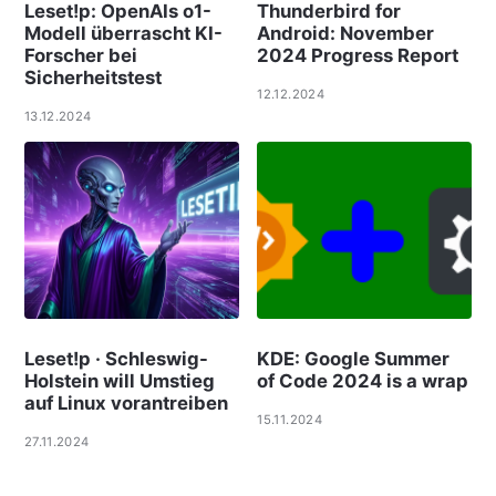
Leset!p: OpenAIs o1-
Thunderbird for
Modell überrascht KI-
Android: November
Forscher bei
2024 Progress Report
Sicherheitstest
12.12.2024
13.12.2024
Leset!p · Schleswig-
KDE: Google Summer
Holstein will Umstieg
of Code 2024 is a wrap
auf Linux vorantreiben
15.11.2024
27.11.2024