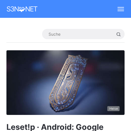
Mastodon
S3N🧩NET
Heise
Leset!p · Android: Google