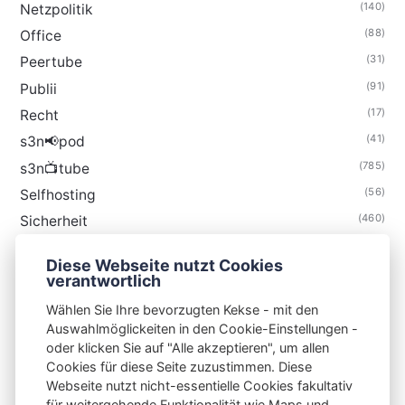
(140)
Netzpolitik
(88)
Office
(31)
Peertube
(91)
Publii
(17)
Recht
(41)
s3n📢pod
(785)
s3n📺tube
(56)
Selfhosting
(460)
Sicherheit
(35)
Technik
Diese Webseite nutzt Cookies
(48)
Thunderbird
verantwortlich
Wählen Sie Ihre bevorzugten Kekse - mit den
Auswahlmöglickeiten in den Cookie-Einstellungen -
oder klicken Sie auf "Alle akzeptieren", um allen
Cookies für diese Seite zuzustimmen. Diese
S3N🧩NET
Webseite nutzt nicht-essentielle Cookies fakultativ
für weitergehende Funktionalität wie Maps und