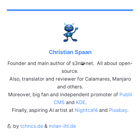
Christian Spaan
Founder and main author of s3n🧩net. All about open-
source.
Also, translator and reviewer for Calamares, Manjaro
and others.
Moreover, big fan and independent promoter of
Publii
CMS
and
KDE
.
Finally, aspiring AI artist at
Nightcafé
and
Pixabay
.
💪 by
tchncs.de
&
milan-ihl.de