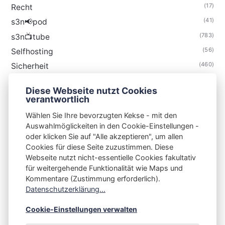
(17)
Recht
(41)
s3n📢pod
(783)
s3n📺tube
(56)
Selfhosting
(460)
Sicherheit
(34)
Technik
Diese Webseite nutzt Cookies
(48)
Thunderbird
verantwortlich
Wählen Sie Ihre bevorzugten Kekse - mit den
Auswahlmöglickeiten in den Cookie-Einstellungen -
oder klicken Sie auf "Alle akzeptieren", um allen
Cookies für diese Seite zuzustimmen. Diese
S3N🧩NET
Webseite nutzt nicht-essentielle Cookies fakultativ
für weitergehende Funktionalität wie Maps und
Integrating Open-Source Blog Network (iOSBN)
#
Kommentare (Zustimmung erforderlich).
Impressum
Kontakt
Datenschutzerklärung
Datenschutzerklärung...
Beschwerden
Planet Publii
Cookie-Einstellungen verwalten