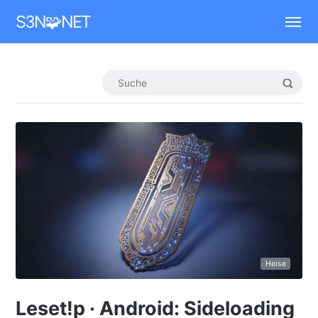
Mastodon
S3N🧩NET
Heise
Leset!p · Android: Sideloading