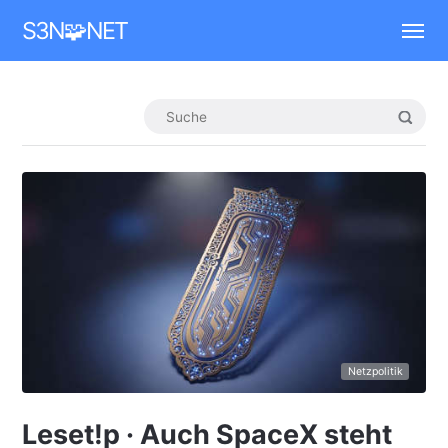
Mastodon
S3N🧩NET
Netzpolitik
Leset!p · Auch SpaceX steht