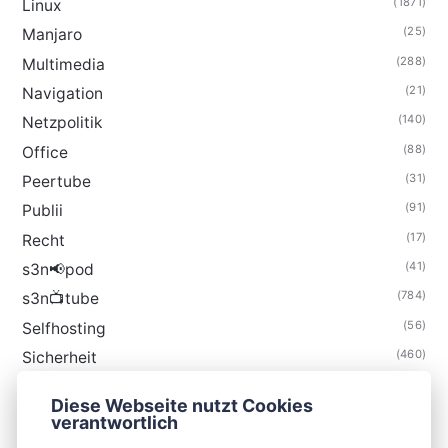
(1871)
Linux
(25)
Manjaro
(288)
Multimedia
(21)
Navigation
(140)
Netzpolitik
(88)
Office
(31)
Peertube
(91)
Publii
(17)
Recht
(41)
s3n📢pod
(784)
s3n📺tube
(56)
Selfhosting
(460)
Sicherheit
(34)
Technik
Diese Webseite nutzt Cookies
(48)
Thunderbird
verantwortlich