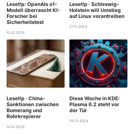
Leset!p: OpenAIs o1-
Leset!p · Schleswig-
Modell überrascht KI-
Holstein will Umstieg
Forscher bei
auf Linux vorantreiben
Sicherheitstest
27.11.2024
13.12.2024
Leset!p · China-
Diese Woche in KDE:
Sanktionen zwischen
Plasma 6.2 steht vor
Bumerang und
der Tür
Rohrkrepierer
05.10.2024
14.10.2024