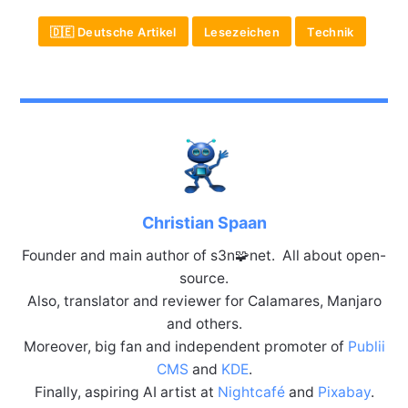
🇩🇪 Deutsche Artikel
Lesezeichen
Technik
Christian Spaan
Founder and main author of s3n🧩net. All about open-
source.
Also, translator and reviewer for Calamares, Manjaro
and others.
Moreover, big fan and independent promoter of
Publii
CMS
and
KDE
.
Finally, aspiring AI artist at
Nightcafé
and
Pixabay
.