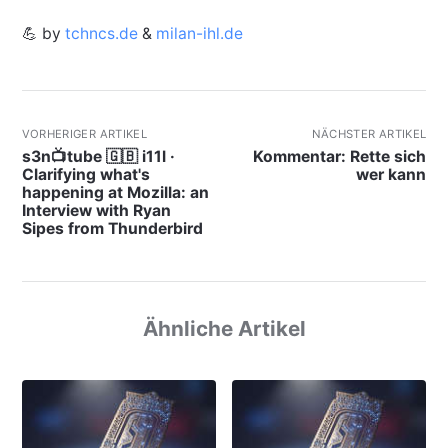
💪 by
tchncs.de
&
milan-ihl.de
VORHERIGER ARTIKEL
NÄCHSTER ARTIKEL
s3n📺tube 🇬🇧 i11l ·
Kommentar: Rette sich
Clarifying what's
wer kann
happening at Mozilla: an
Interview with Ryan
Sipes from Thunderbird
Ähnliche Artikel