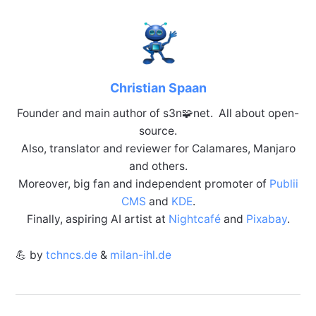
Christian Spaan
Founder and main author of s3n🧩net. All about open-
source.
Also, translator and reviewer for Calamares, Manjaro
and others.
Moreover, big fan and independent promoter of
Publii
CMS
and
KDE
.
Finally, aspiring AI artist at
Nightcafé
and
Pixabay
.
💪 by
tchncs.de
&
milan-ihl.de