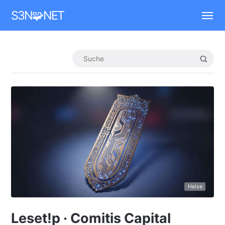
Mastodon
S3N🧩NET
Heise
Leset!p · Comitis Capital