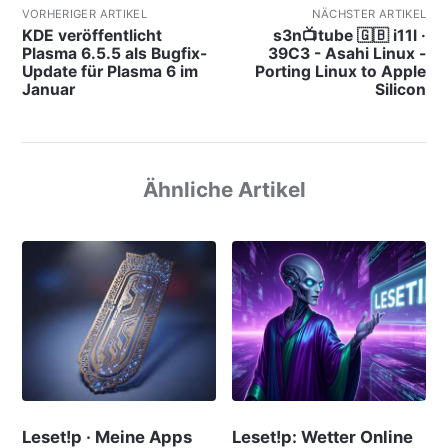
VORHERIGER ARTIKEL
NÄCHSTER ARTIKEL
KDE veröffentlicht
s3n📺tube 🇬🇧 i11l ·
Plasma 6.5.5 als Bugfix-
39C3 - Asahi Linux -
Update für Plasma 6 im
Porting Linux to Apple
Januar
Silicon
Ähnliche Artikel
Leset!p · Meine Apps
Leset!p: Wetter Online