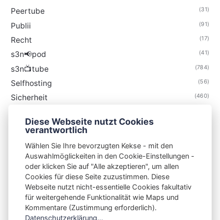
(31)
Peertube
(91)
Publii
(17)
Recht
(41)
s3n📢pod
(784)
s3n📺tube
(56)
Selfhosting
(460)
Sicherheit
(34)
Technik
Diese Webseite nutzt Cookies
(48)
Thunderbird
verantwortlich
Wählen Sie Ihre bevorzugten Kekse - mit den
Auswahlmöglickeiten in den Cookie-Einstellungen -
oder klicken Sie auf "Alle akzeptieren", um allen
Cookies für diese Seite zuzustimmen. Diese
S3N🧩NET
Webseite nutzt nicht-essentielle Cookies fakultativ
für weitergehende Funktionalität wie Maps und
Integrating Open-Source Blog Network (iOSBN)
#
Kommentare (Zustimmung erforderlich).
Impressum
Kontakt
Datenschutzerklärung
Datenschutzerklärung...