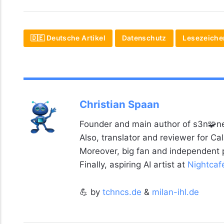
🇩🇪 Deutsche Artikel
Datenschutz
Lesezeiche
Christian Spaan
Founder and main author of s3n🧩ne
Also, translator and reviewer for C
Moreover, big fan and independent
Finally, aspiring AI artist at
Nightcaf
💪 by
tchncs.de
&
milan-ihl.de