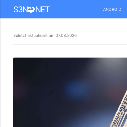
Mastodon
S3N🧩NET
ANDROID
Zuletzt aktualisiert am
07.08.2026