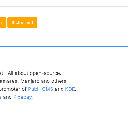
n
Sicherheit
t. All about open-source.
alamares, Manjaro and others.
 promoter of
Publii CMS
and
KDE
.
é
and
Pixabay
.