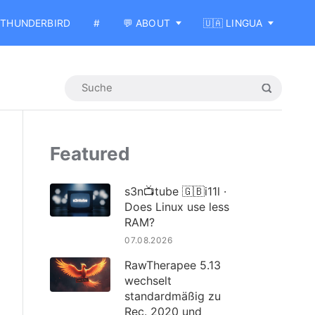
THUNDERBIRD
#
💬 ABOUT
🇺🇦 LINGUA
Featured
s3n📺tube 🇬🇧i11l ·
Does Linux use less
RAM?
07.08.2026
RawTherapee 5.13
wechselt
standardmäßig zu
Rec. 2020 und