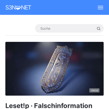
Mastodon
S3N🧩NET
Heise
Leset!p · Falschinformation