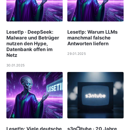
Leset!p · DeepSeek:
Leset!p: Warum LLMs
Malware und Betrüger
manchmal falsche
nutzen den Hype,
Antworten liefern
Datenbank offen im
29.01.2025
Netz
30.01.2025
Leset!p: Viele deut­sche
s3n📺tube · 20 Jahre