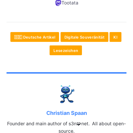
Tootata
🇩🇪 Deutsche Artikel
Digitale Souveränität
KI
Lesezeichen
Christian Spaan
Founder and main author of s3n🧩net. All about open-
source.