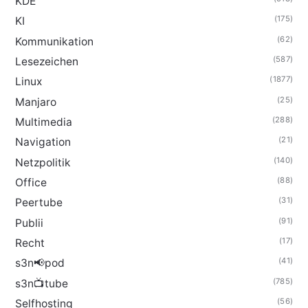
KDE
(175)
KI
(62)
Kommunikation
(587)
Lesezeichen
(1877)
Linux
(25)
Manjaro
(288)
Multimedia
(21)
Navigation
(140)
Netzpolitik
(88)
Office
(31)
Peertube
(91)
Publii
(17)
Recht
(41)
s3n📢pod
(785)
s3n📺tube
(56)
Selfhosting