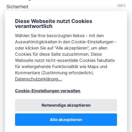
(461)
Sicherheit
(35)
Technik
Diese Webseite nutzt Cookies
(48)
Thunderbird
verantwortlich
Wählen Sie Ihre bevorzugten Kekse - mit den
Auswahlmöglickeiten in den Cookie-Einstellungen -
oder klicken Sie auf "Alle akzeptieren", um allen
Cookies für diese Seite zuzustimmen. Diese
S3N🧩NET
Webseite nutzt nicht-essentielle Cookies fakultativ
für weitergehende Funktionalität wie Maps und
Integrating Open-Source Blog Network (iOSBN)
#
Kommentare (Zustimmung erforderlich).
Impressum
Kontakt
Datenschutzerklärung
Datenschutzerklärung...
Beschwerden
Planet Publii
Cookie-Einstellungen verwalten
Notwendige akzeptieren
Alle akzeptieren
💪
by
☕ ❤️
&
Publii CMS