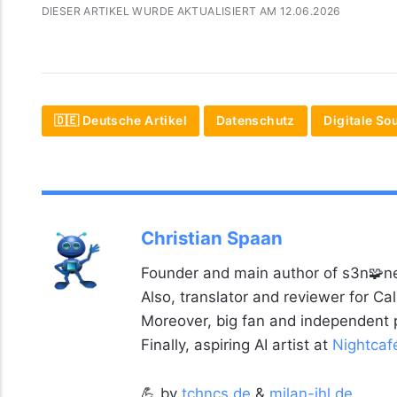
DIESER ARTIKEL WURDE AKTUALISIERT AM 12.06.2026
🇩🇪 Deutsche Artikel
Datenschutz
Digitale So
Christian Spaan
Founder and main author of s3n🧩ne
Also, translator and reviewer for C
Moreover, big fan and independent
Finally, aspiring AI artist at
Nightcaf
💪 by
tchncs.de
&
milan-ihl.de