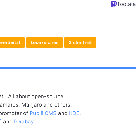
Tootata
uveränität
Lesezeichen
Sicherheit
t. All about open-source.
alamares, Manjaro and others.
 promoter of
Publii CMS
and
KDE
.
é
and
Pixabay
.