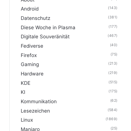
(143)
Android
(381)
Datenschutz
(177)
Diese Woche in Plasma
(467)
Digitale Souveränität
(40)
Fediverse
(75)
Firefox
(213)
Gaming
(219)
Hardware
(515)
KDE
(175)
KI
(62)
Kommunikation
(584)
Lesezeichen
(1869)
Linux
(25)
Manjaro