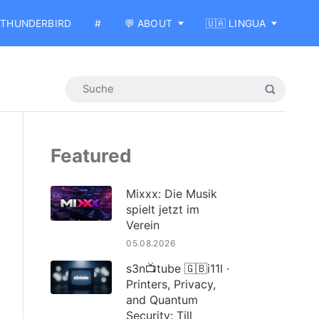
THUNDERBIRD
#
💬 ABOUT
🇺🇦 LINGUA
Featured
Mixxx: Die Musik
spielt jetzt im
Verein
05.08.2026
s3n📺tube 🇬🇧i11l ·
Printers, Privacy,
and Quantum
Security: Till