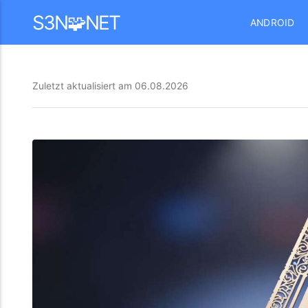
Mastodon
S3N🧩NET
ANDROID
Zuletzt aktualisiert am
06.08.2026