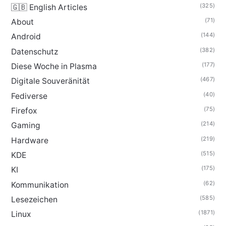
(325)
🇬🇧 English Articles
(71)
About
(144)
Android
(382)
Datenschutz
(177)
Diese Woche in Plasma
(467)
Digitale Souveränität
(40)
Fediverse
(75)
Firefox
(214)
Gaming
(219)
Hardware
(515)
KDE
(175)
KI
(62)
Kommunikation
(585)
Lesezeichen
(1871)
Linux