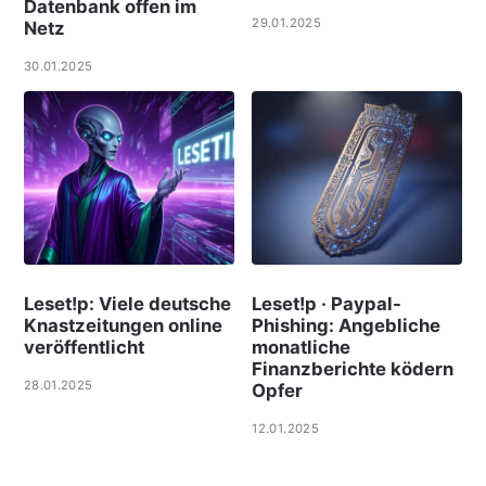
Datenbank offen im
29.01.2025
Netz
30.01.2025
Leset!p: Viele deut­sche
Leset!p · Paypal-
Knast­zei­tungen online
Phishing: Angebliche
ver­öf­f­ent­licht
monatliche
Finanzberichte ködern
28.01.2025
Opfer
12.01.2025