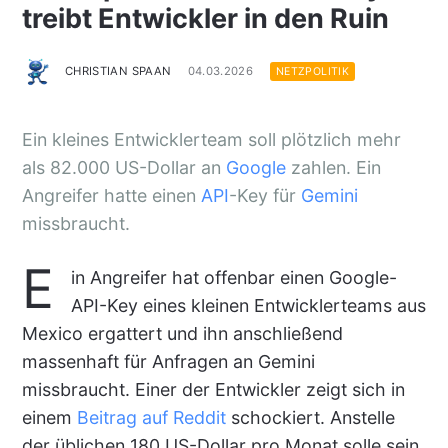
treibt Entwickler in den Ruin
CHRISTIAN SPAAN
04.03.2026
NETZPOLITIK
Ein kleines Entwicklerteam soll plötzlich mehr
als 82.000 US-Dollar an
Google
zahlen. Ein
Angreifer hatte einen
API
-Key für
Gemini
missbraucht.
E
in Angreifer hat offenbar einen Google-
API-Key eines kleinen Entwicklerteams aus
Mexico ergattert und ihn anschließend
massenhaft für Anfragen an Gemini
missbraucht. Einer der Entwickler zeigt sich in
einem
Beitrag auf Reddit
schockiert. Anstelle
der üblichen 180 US-Dollar pro Monat solle sein