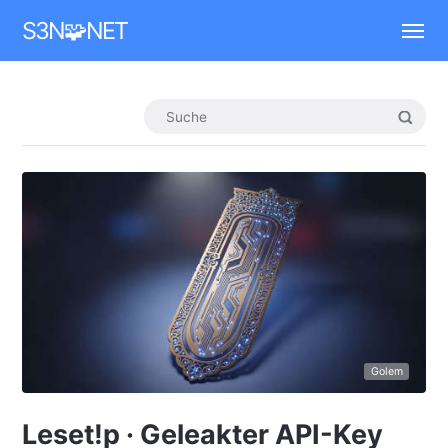
Mastodon
S3N🧩NET
Golem
Leset!p · Geleakter API-Key