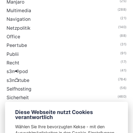
(25)
Manjaro
(288)
Multimedia
(21)
Navigation
(140)
Netzpolitik
(88)
Office
(31)
Peertube
(91)
Publii
(17)
Recht
(41)
s3n📢pod
(784)
s3n📺tube
(56)
Selfhosting
(460)
Sicherheit
(34)
Technik
Diese Webseite nutzt Cookies
(48)
Thunderbird
verantwortlich
Wählen Sie Ihre bevorzugten Kekse - mit den
Auswahlmöglickeiten in den Cookie-Einstellungen -