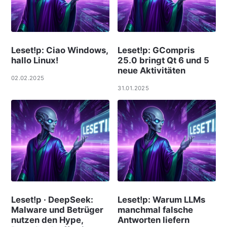
Leset!p: Ciao Windows,
Leset!p: GCompris
hallo Linux!
25.0 bringt Qt 6 und 5
neue Aktivitäten
02.02.2025
31.01.2025
Leset!p · DeepSeek:
Leset!p: Warum LLMs
Malware und Betrüger
manchmal falsche
nutzen den Hype,
Antworten liefern