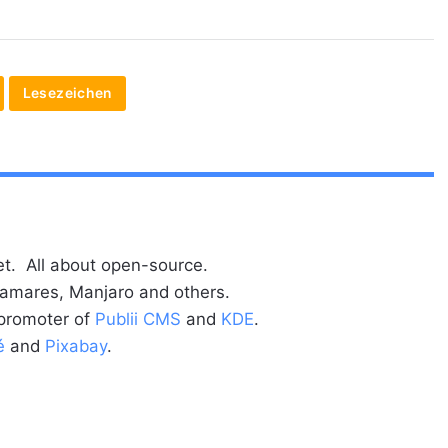
Lesezeichen
t. All about open-source.
alamares, Manjaro and others.
 promoter of
Publii CMS
and
KDE
.
é
and
Pixabay
.