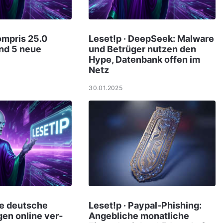
ompris 25.0
Leset!p · DeepSeek: Malware
und 5 neue
und Betrüger nutzen den
Hype, Datenbank offen im
Netz
30.01.2025
le deut­sche
Leset!p · Paypal-Phishing:
gen online ver­
Angebliche monatliche