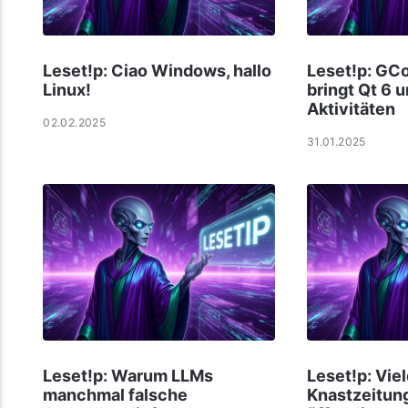
Leset!p: Ciao Windows, hallo
Leset!p: GC
Linux!
bringt Qt 6 
Aktivitäten
02.02.2025
31.01.2025
Leset!p: Warum LLMs
Leset!p: Vie
manchmal falsche
Knast­zei­tun