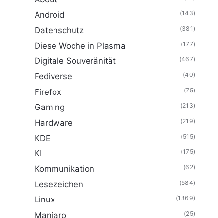
(143)
Android
(381)
Datenschutz
(177)
Diese Woche in Plasma
(467)
Digitale Souveränität
(40)
Fediverse
(75)
Firefox
(213)
Gaming
(219)
Hardware
(515)
KDE
(175)
KI
(62)
Kommunikation
(584)
Lesezeichen
(1869)
Linux
(25)
Manjaro