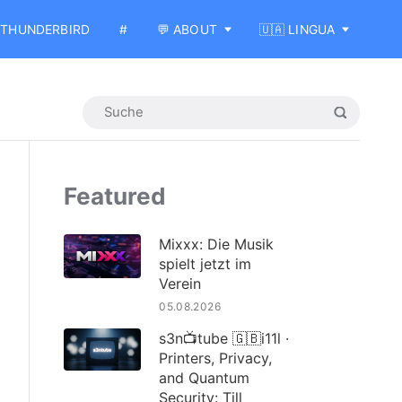
THUNDERBIRD
#
💬 ABOUT
🇺🇦 LINGUA
Featured
Mixxx: Die Musik
spielt jetzt im
Verein
05.08.2026
s3n📺tube 🇬🇧i11l ·
Printers, Privacy,
and Quantum
Security: Till