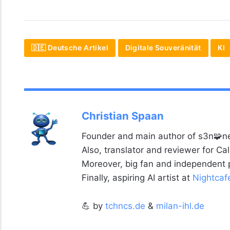
🇩🇪 Deutsche Artikel
Digitale Souveränität
KI
Christian Spaan
Founder and main author of s3n🧩ne
Also, translator and reviewer for C
Moreover, big fan and independent
Finally, aspiring AI artist at
Nightcaf
💪 by
tchncs.de
&
milan-ihl.de