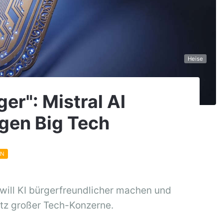
Heise
ger": Mistral AI
egen Big Tech
EN
 will KI bürgerfreundlicher machen und
atz großer Tech-Konzerne.