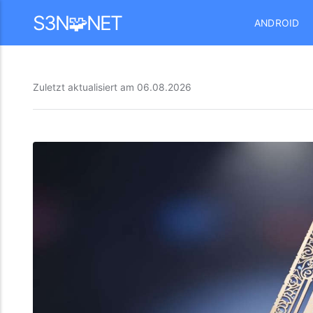
Mastodon
S3N🧩NET
ANDROID
Zuletzt aktualisiert am
06.08.2026