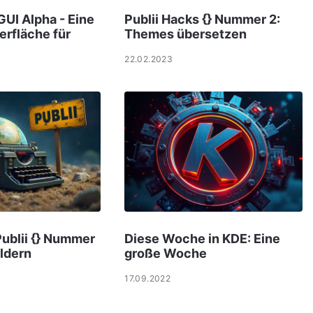
UI Alpha - Eine
Publii Hacks {} Nummer 2:
erfläche für
Themes übersetzen
22.02.2023
Publii {} Nummer
Diese Woche in KDE: Eine
ildern
große Woche
17.09.2022