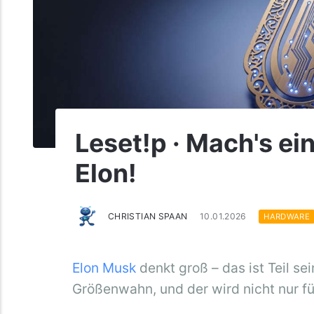
Leset!p · Mach's ei
Elon!
CHRISTIAN SPAAN
10.01.2026
HARDWARE
Elon Musk
denkt groß – das ist Teil s
Größenwahn, und der wird nicht nur f