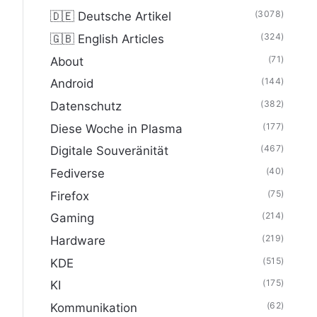
(3078)
🇩🇪 Deutsche Artikel
(324)
🇬🇧 English Articles
(71)
About
(144)
Android
(382)
Datenschutz
(177)
Diese Woche in Plasma
(467)
Digitale Souveränität
(40)
Fediverse
(75)
Firefox
(214)
Gaming
(219)
Hardware
(515)
KDE
(175)
KI
(62)
Kommunikation