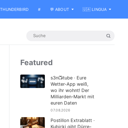
THUNDERBIRD
#
💬 ABOUT
🇺🇦 LINGUA
Featured
s3n📺tube · Eure
Wetter-App weiß,
wo ihr wohnt! Der
Milliarden-Markt mit
euren Daten
07.08.2026
Postillon Extrablatt ·
Kubicki gibt Dürre-