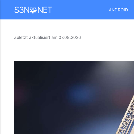
Mastodon
S3N🧩NET
ANDROID
Zuletzt aktualisiert am
07.08.2026