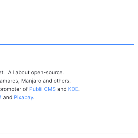
t. All about open-source.
alamares, Manjaro and others.
 promoter of
Publii CMS
and
KDE
.
é
and
Pixabay
.