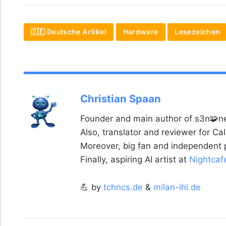
🇩🇪 Deutsche Artikel
Hardware
Lesezeichen
Christian Spaan
Founder and main author of s3n🧩ne
Also, translator and reviewer for C
Moreover, big fan and independent
Finally, aspiring AI artist at
Nightcaf
💪 by
tchncs.de
&
milan-ihl.de