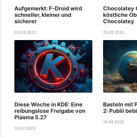
Aufgemerkt: F-Droid wird
Chocolatey G
schneller, kleiner und
köstliche Ob
sicherer
Chocolatey
05.03.2023
23.02.2023
Diese Woche in KDE: Eine
Basteln mit 
reibungslose Freigabe von
2: Publii beb
Plasma 5.27
18.09.2022
19.02.2023