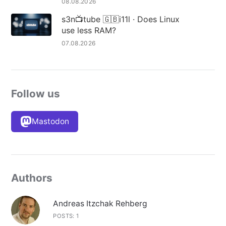
08.08.2026
s3n📺tube 🇬🇧i11l · Does Linux
use less RAM?
07.08.2026
Follow us
Mastodon
Authors
Andreas Itzchak Rehberg
POSTS: 1