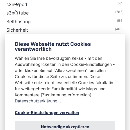
(41)
s3n📢pod
(785)
s3n📺tube
(56)
Selfhosting
(460)
Sicherheit
(35)
Technik
Diese Webseite nutzt Cookies
(48)
Thunderbird
verantwortlich
Wählen Sie Ihre bevorzugten Kekse - mit den
Auswahlmöglickeiten in den Cookie-Einstellungen -
oder klicken Sie auf "Alle akzeptieren", um allen
Cookies für diese Seite zuzustimmen. Diese
S3N🧩NET
Webseite nutzt nicht-essentielle Cookies fakultativ
für weitergehende Funktionalität wie Maps und
Integrating Open-Source Blog Network (iOSBN)
#
Kommentare (Zustimmung erforderlich).
Datenschutzerklärung...
Impressum
Kontakt
Datenschutzerklärung
Beschwerden
Planet Publii
Cookie-Einstellungen verwalten
Notwendige akzeptieren