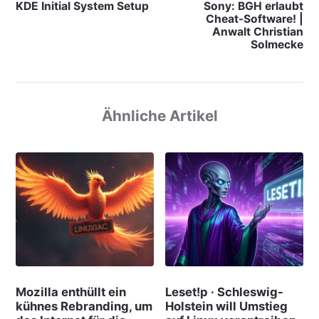
KDE Initial System Setup
Sony: BGH erlaubt
Cheat-Software! |
Anwalt Christian
Solmecke
Ähnliche Artikel
Mozilla enthüllt ein
Leset!p · Schleswig-
kühnes Rebranding, um
Holstein will Umstieg