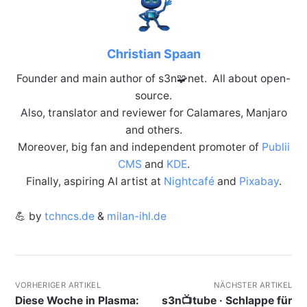
Christian Spaan
Founder and main author of s3n🧩net. All about open-
source.
Also, translator and reviewer for Calamares, Manjaro
and others.
Moreover, big fan and independent promoter of
Publii
CMS
and
KDE
.
Finally, aspiring AI artist at
Nightcafé
and
Pixabay
.
💪 by
tchncs.de
&
milan-ihl.de
VORHERIGER ARTIKEL
NÄCHSTER ARTIKEL
Diese Woche in Plasma:
s3n📺tube · Schlappe für