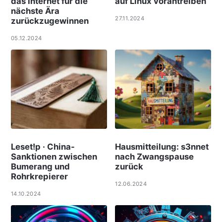
das Internet für die
auf Linux vorantreiben
nächste Ära
27.11.2024
zurückzugewinnen
05.12.2024
Leset!p · China-
Hausmitteilung: s3nnet
Sanktionen zwischen
nach Zwangspause
Bumerang und
zurück
Rohrkrepierer
12.06.2024
14.10.2024