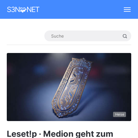
Mastodon
S3N🧩NET
Heise
Leset!p · Medion geht zum