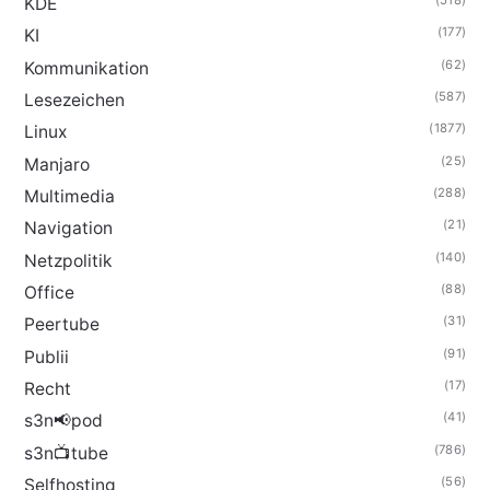
(518)
KDE
(177)
KI
(62)
Kommunikation
(587)
Lesezeichen
(1877)
Linux
(25)
Manjaro
(288)
Multimedia
(21)
Navigation
(140)
Netzpolitik
(88)
Office
(31)
Peertube
(91)
Publii
(17)
Recht
(41)
s3n📢pod
(786)
s3n📺tube
(56)
Selfhosting