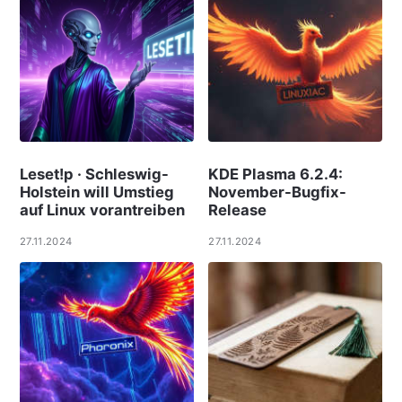
Leset!p · Schleswig-
KDE Plasma 6.2.4:
Holstein will Umstieg
November-Bugfix-
auf Linux vorantreiben
Release
27.11.2024
27.11.2024