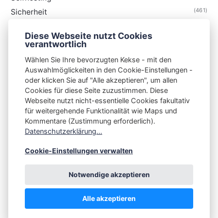
(461)
Sicherheit
(35)
Technik
Diese Webseite nutzt Cookies
(48)
Thunderbird
verantwortlich
Wählen Sie Ihre bevorzugten Kekse - mit den
Auswahlmöglickeiten in den Cookie-Einstellungen -
oder klicken Sie auf "Alle akzeptieren", um allen
Cookies für diese Seite zuzustimmen. Diese
S3N🧩NET
Webseite nutzt nicht-essentielle Cookies fakultativ
für weitergehende Funktionalität wie Maps und
Integrating Open-Source Blog Network (iOSBN)
#
Kommentare (Zustimmung erforderlich).
Impressum
Kontakt
Datenschutzerklärung
Datenschutzerklärung...
Beschwerden
Planet Publii
Cookie-Einstellungen verwalten
Notwendige akzeptieren
Alle akzeptieren
💪
by
☕ ❤️
&
Publii CMS