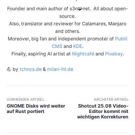
Founder and main author of s3n🧩net. All about open-
source.
Also, translator and reviewer for Calamares, Manjaro
and others.
Moreover, big fan and independent promoter of
Publii
CMS
and
KDE
.
Finally, aspiring AI artist at
Nightcafé
and
Pixabay
.
💪 by
tchncs.de
&
milan-ihl.de
VORHERIGER ARTIKEL
NÄCHSTER ARTIKEL
GNOME Disks wird weiter
Shotcut 25.08 Video-
auf Rust portiert
Editor kommt mit
wichtigen Korrekturen