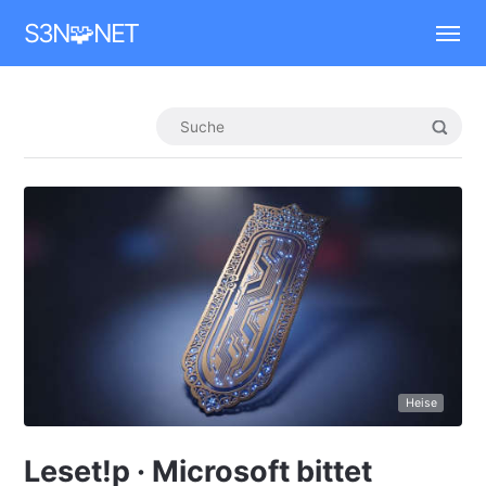
Mastodon
S3N🧩NET
Heise
Leset!p · Microsoft bittet