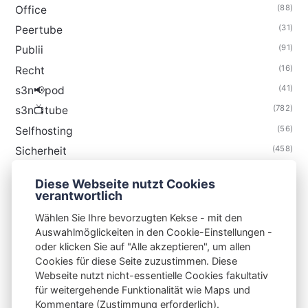
(88)
Office
(31)
Peertube
(91)
Publii
(16)
Recht
(41)
s3n📢pod
(782)
s3n📺tube
(56)
Selfhosting
(458)
Sicherheit
(34)
Technik
Diese Webseite nutzt Cookies
(48)
Thunderbird
verantwortlich
Wählen Sie Ihre bevorzugten Kekse - mit den
Auswahlmöglickeiten in den Cookie-Einstellungen -
oder klicken Sie auf "Alle akzeptieren", um allen
Cookies für diese Seite zuzustimmen. Diese
S3N🧩NET
Webseite nutzt nicht-essentielle Cookies fakultativ
für weitergehende Funktionalität wie Maps und
Integrating Open-Source Blog Network (iOSBN)
#
Kommentare (Zustimmung erforderlich).