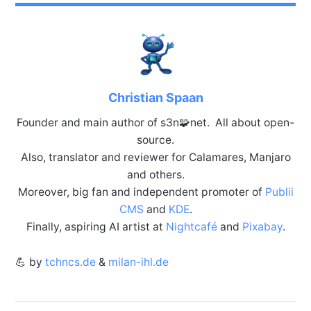
Christian Spaan
Founder and main author of s3n🧩net. All about open-
source.
Also, translator and reviewer for Calamares, Manjaro
and others.
Moreover, big fan and independent promoter of
Publii
CMS
and
KDE
.
Finally, aspiring AI artist at
Nightcafé
and
Pixabay
.
💪 by
tchncs.de
&
milan-ihl.de