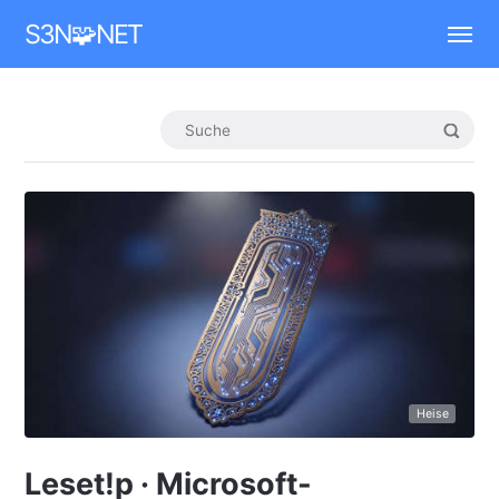
Mastodon
S3N🧩NET
Heise
Leset!p · Microsoft-