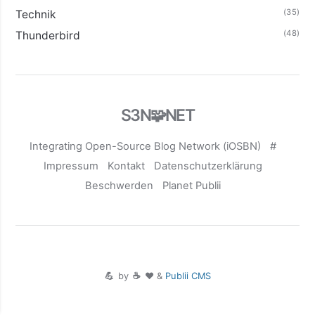
(35)
Technik
(48)
Thunderbird
S3N🧩NET
Integrating Open-Source Blog Network (iOSBN)
#
Impressum
Kontakt
Datenschutzerklärung
Beschwerden
Planet Publii
💪
by
☕ ❤️
&
Publii CMS