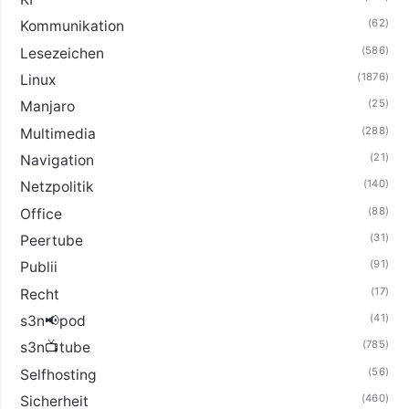
(62)
Kommunikation
(586)
Lesezeichen
(1876)
Linux
(25)
Manjaro
(288)
Multimedia
(21)
Navigation
(140)
Netzpolitik
(88)
Office
(31)
Peertube
(91)
Publii
(17)
Recht
(41)
s3n📢pod
(785)
s3n📺tube
(56)
Selfhosting
(460)
Sicherheit