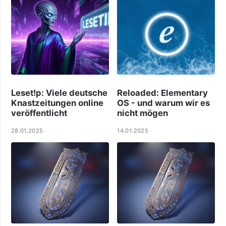
Leset!p: Viele deut­sche
Reloaded: Elementary
Knast­zei­tungen online
OS - und warum wir es
ver­öf­f­ent­licht
nicht mögen
28.01.2025
14.01.2025