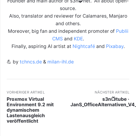
Founder and main author of s3n🧩net. All about open-
source.
Also, translator and reviewer for Calamares, Manjaro
and others.
Moreover, big fan and independent promoter of
Publii
CMS
and
KDE
.
Finally, aspiring AI artist at
Nightcafé
and
Pixabay
.
💪 by
tchncs.de
&
milan-ihl.de
VORHERIGER ARTIKEL
NÄCHSTER ARTIKEL
Proxmox Virtual
s3n📺tube ·
Environment 9.2 mit
JanS_OfficeAlternativen_V4
dynamischem
Lastenausgleich
veröffentlicht