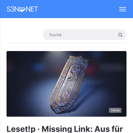
Mastodon
S3N🧩NET
Heise
Leset!p · Missing Link: Aus für