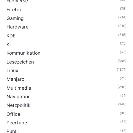
Fediverse
(75)
Firefox
(214)
Gaming
(219)
Hardware
(515)
KDE
(175)
KI
(62)
Kommunikation
(585)
Lesezeichen
(1871)
Linux
(25)
Manjaro
(288)
Multimedia
(21)
Navigation
(140)
Netzpolitik
(88)
Office
(31)
Peertube
(91)
Publii