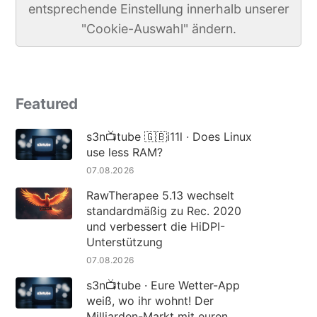
entsprechende Einstellung innerhalb unserer
"Cookie-Auswahl" ändern.
Featured
s3n📺tube 🇬🇧i11l · Does Linux
use less RAM?
07.08.2026
RawTherapee 5.13 wechselt
standardmäßig zu Rec. 2020
und verbessert die HiDPI-
Unterstützung
07.08.2026
s3n📺tube · Eure Wetter-App
weiß, wo ihr wohnt! Der
Milliarden-Markt mit euren