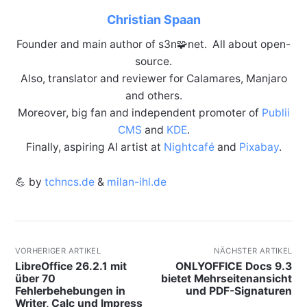
Christian Spaan
Founder and main author of s3n🧩net. All about open-
source.
Also, translator and reviewer for Calamares, Manjaro
and others.
Moreover, big fan and independent promoter of
Publii
CMS
and
KDE
.
Finally, aspiring AI artist at
Nightcafé
and
Pixabay
.
💪 by
tchncs.de
&
milan-ihl.de
VORHERIGER ARTIKEL
NÄCHSTER ARTIKEL
LibreOffice 26.2.1 mit
ONLYOFFICE Docs 9.3
über 70
bietet Mehrseitenansicht
Fehlerbehebungen in
und PDF-Signaturen
Writer, Calc und Impress