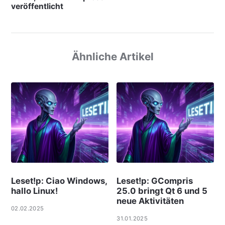
veröffentlicht
Ähnliche Artikel
Leset!p: Ciao Windows,
Leset!p: GCompris
hallo Linux!
25.0 bringt Qt 6 und 5
neue Aktivitäten
02.02.2025
31.01.2025