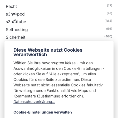
(17)
Recht
(41)
s3n📢pod
(784)
s3n📺tube
(56)
Selfhosting
(460)
Sicherheit
(34)
Technik
Diese Webseite nutzt Cookies
(48)
Thunderbird
verantwortlich
Wählen Sie Ihre bevorzugten Kekse - mit den
Auswahlmöglickeiten in den Cookie-Einstellungen -
oder klicken Sie auf "Alle akzeptieren", um allen
Cookies für diese Seite zuzustimmen. Diese
S3N🧩NET
Webseite nutzt nicht-essentielle Cookies fakultativ
für weitergehende Funktionalität wie Maps und
Integrating Open-Source Blog Network (iOSBN)
#
Kommentare (Zustimmung erforderlich).
Datenschutzerklärung...
Impressum
Kontakt
Datenschutzerklärung
Beschwerden
Planet Publii
Cookie-Einstellungen verwalten