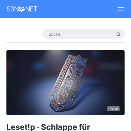
Mastodon
S3N🧩NET
Heise
Leset!p · Schlappe für