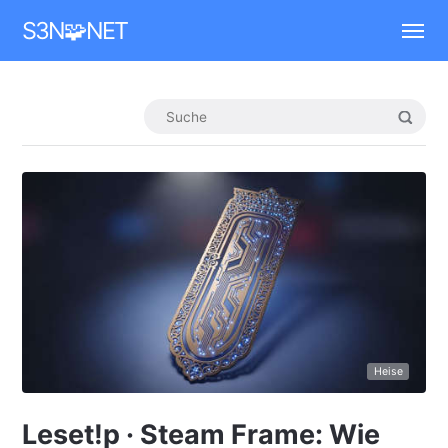
Mastodon
S3N🧩NET
Heise
Leset!p · Steam Frame: Wie