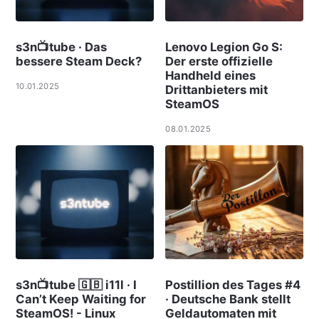
s3n📺tube · Das
Lenovo Legion Go S:
bessere Steam Deck?
Der erste offizielle
Handheld eines
10.01.2025
Drittanbieters mit
SteamOS
08.01.2025
s3n📺tube 🇬🇧 i11l · I
Postillion des Tages #4
Can’t Keep Waiting for
· Deutsche Bank stellt
SteamOS! - Linux
Geldautomaten mit