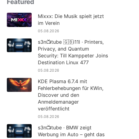
Featured
Mixxx: Die Musik spielt jetzt
im Verein
05.08.2026
s3n📺tube 🇬🇧i11l · Printers,
Privacy, and Quantum
Security: Till Kamppeter Joins
Destination Linux 477
05.08.2026
KDE Plasma 6.7.4 mit
Fehlerbehebungen für KWin,
Discover und den
Anmeldemanager
veröffentlicht
05.08.2026
s3n📺tube · BMW zeigt
Werbung im Auto – geht das