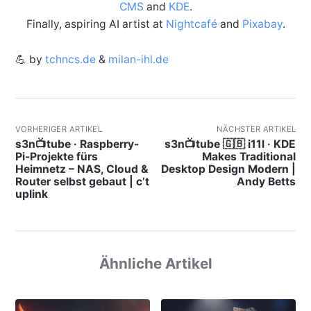
CMS
and
KDE
.
Finally, aspiring AI artist at
Nightcafé
and
Pixabay
.
💪 by
tchncs.de
&
milan-ihl.de
VORHERIGER ARTIKEL
NÄCHSTER ARTIKEL
s3n📺tube · Raspberry-
s3n📺tube 🇬🇧 i11l · KDE
Pi-Projekte fürs
Makes Traditional
Heimnetz – NAS, Cloud &
Desktop Design Modern |
Router selbst gebaut | c’t
Andy Betts
uplink
Ähnliche Artikel