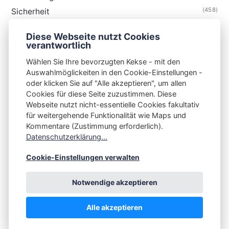
(458)
Sicherheit
(34)
Technik
Diese Webseite nutzt Cookies
(48)
Thunderbird
verantwortlich
Wählen Sie Ihre bevorzugten Kekse - mit den
Auswahlmöglickeiten in den Cookie-Einstellungen -
oder klicken Sie auf "Alle akzeptieren", um allen
Cookies für diese Seite zuzustimmen. Diese
S3N🧩NET
Webseite nutzt nicht-essentielle Cookies fakultativ
für weitergehende Funktionalität wie Maps und
Integrating Open-Source Blog Network (iOSBN)
#
Kommentare (Zustimmung erforderlich).
Impressum
Kontakt
Datenschutzerklärung
Datenschutzerklärung...
Beschwerden
Planet Publii
Cookie-Einstellungen verwalten
Notwendige akzeptieren
Alle akzeptieren
💪
by
☕ ❤️
&
Publii CMS