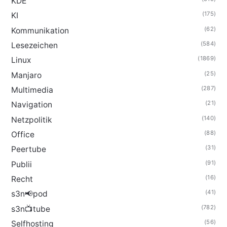
KDE
(175)
KI
(62)
Kommunikation
(584)
Lesezeichen
(1869)
Linux
(25)
Manjaro
(287)
Multimedia
(21)
Navigation
(140)
Netzpolitik
(88)
Office
(31)
Peertube
(91)
Publii
(16)
Recht
(41)
s3n📢pod
(782)
s3n📺tube
(56)
Selfhosting