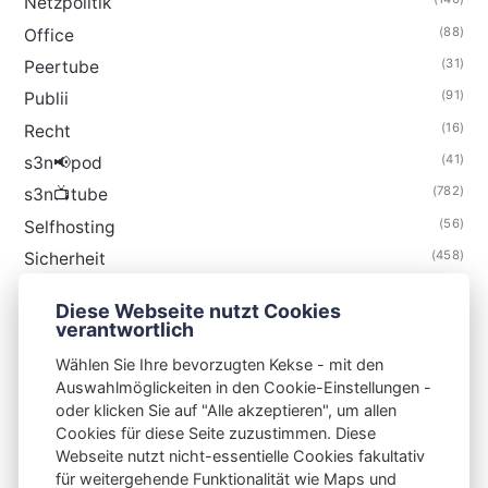
Netzpolitik
(88)
Office
(31)
Peertube
(91)
Publii
(16)
Recht
(41)
s3n📢pod
(782)
s3n📺tube
(56)
Selfhosting
(458)
Sicherheit
(34)
Technik
Diese Webseite nutzt Cookies
(48)
Thunderbird
verantwortlich
Wählen Sie Ihre bevorzugten Kekse - mit den
Auswahlmöglickeiten in den Cookie-Einstellungen -
oder klicken Sie auf "Alle akzeptieren", um allen
Cookies für diese Seite zuzustimmen. Diese
S3N🧩NET
Webseite nutzt nicht-essentielle Cookies fakultativ
für weitergehende Funktionalität wie Maps und