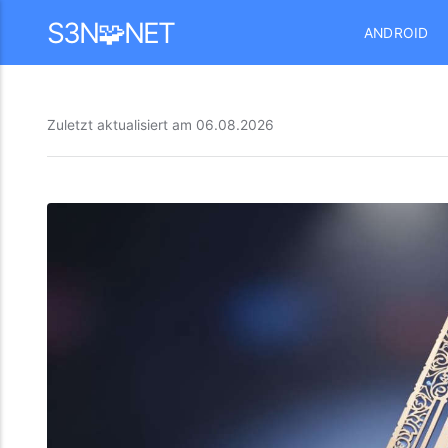
Mastodon
S3N🧩NET
ANDROID
Zuletzt aktualisiert am
06.08.2026