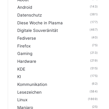
(143)
Android
(381)
Datenschutz
(177)
Diese Woche in Plasma
(467)
Digitale Souveränität
(40)
Fediverse
(75)
Firefox
(213)
Gaming
(219)
Hardware
(515)
KDE
(175)
KI
(62)
Kommunikation
(584)
Lesezeichen
(1869)
Linux
(25)
Manjaro