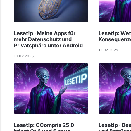
Leset!p · Meine Apps für
Leset!p: Wet
mehr Datenschutz und
Konsequenz
Privatsphäre unter Android
12.02.2025
19.02.2025
Leset!p: GCompris 25.0
Leset!p · D