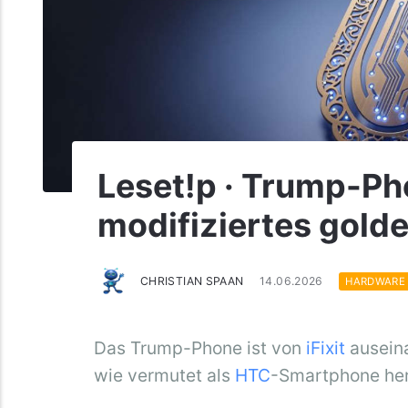
Leset!p · Trump-Ph
modifiziertes gold
CHRISTIAN SPAAN
14.06.2026
HARDWARE
Das Trump-Phone ist von
iFixit
auseina
wie vermutet als
HTC
-Smartphone her