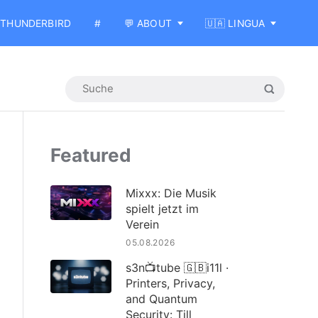
THUNDERBIRD
#
💬 ABOUT
🇺🇦 LINGUA
Featured
Mixxx: Die Musik
spielt jetzt im
Verein
05.08.2026
s3n📺tube 🇬🇧i11l ·
Printers, Privacy,
and Quantum
Security: Till