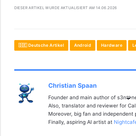
DIESER ARTIKEL WURDE AKTUALISIERT AM 14.06.2026
🇩🇪 Deutsche Artikel
Android
Hardware
L
Christian Spaan
Founder and main author of s3n🧩ne
Also, translator and reviewer for C
Moreover, big fan and independent
Finally, aspiring AI artist at
Nightcaf