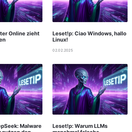
ter Online zieht
Leset!p: Ciao Windows, hallo
en
Linux!
02.02.2025
eepSeek: Malware
Leset!p: Warum LLMs