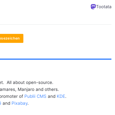
Tootata
esezeichen
t. All about open-source.
alamares, Manjaro and others.
 promoter of
Publii CMS
and
KDE
.
é
and
Pixabay
.