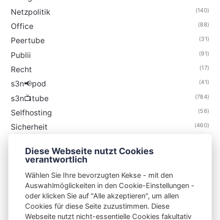
(140)
Netzpolitik
(88)
Office
(31)
Peertube
(91)
Publii
(17)
Recht
(41)
s3n📢pod
(784)
s3n📺tube
(56)
Selfhosting
(460)
Sicherheit
(34)
Technik
Diese Webseite nutzt Cookies
(48)
Thunderbird
verantwortlich
Wählen Sie Ihre bevorzugten Kekse - mit den
Auswahlmöglickeiten in den Cookie-Einstellungen -
oder klicken Sie auf "Alle akzeptieren", um allen
Cookies für diese Seite zuzustimmen. Diese
S3N🧩NET
Webseite nutzt nicht-essentielle Cookies fakultativ