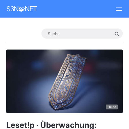
Mastodon
S3N🧩NET
Heise
Leset!p · Überwachung: