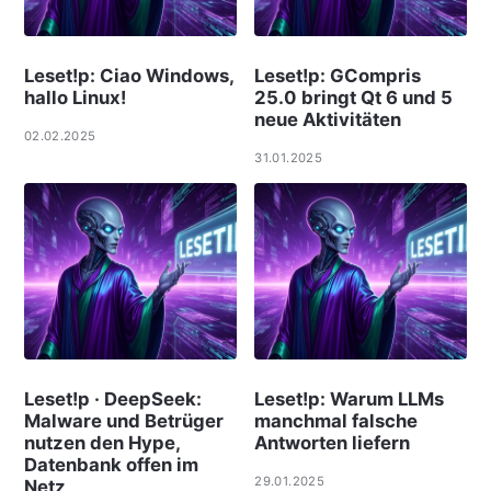
Leset!p: Ciao Windows,
Leset!p: GCompris
hallo Linux!
25.0 bringt Qt 6 und 5
neue Aktivitäten
02.02.2025
31.01.2025
Leset!p · DeepSeek:
Leset!p: Warum LLMs
Malware und Betrüger
manchmal falsche
nutzen den Hype,
Antworten liefern
Datenbank offen im
29.01.2025
Netz