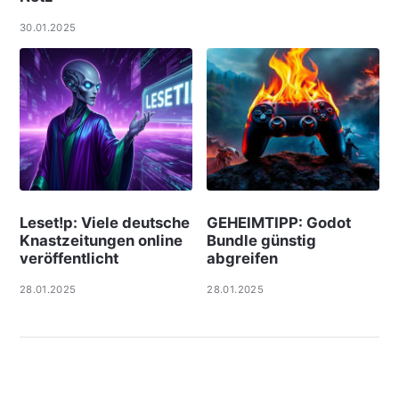
30.01.2025
Leset!p: Viele deut­sche
GEHEIMTIPP: Godot
Knast­zei­tungen online
Bundle günstig
ver­öf­f­ent­licht
abgreifen
28.01.2025
28.01.2025