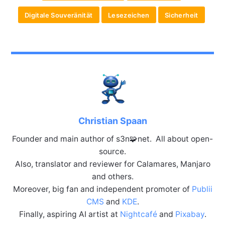
Digitale Souveränität
Lesezeichen
Sicherheit
Christian Spaan
Founder and main author of s3n🧩net. All about open-
source.
Also, translator and reviewer for Calamares, Manjaro
and others.
Moreover, big fan and independent promoter of
Publii
CMS
and
KDE
.
Finally, aspiring AI artist at
Nightcafé
and
Pixabay
.