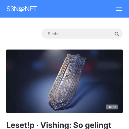
Mastodon
S3N🧩NET
Heise
Leset!p · Vishing: So gelingt