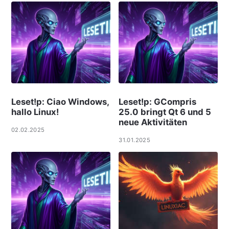
Leset!p: Ciao Windows,
Leset!p: GCompris
hallo Linux!
25.0 bringt Qt 6 und 5
neue Aktivitäten
02.02.2025
31.01.2025