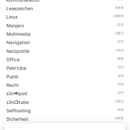
Kommunikation
(584)
Lesezeichen
(1869)
Linux
(25)
Manjaro
(287)
Multimedia
(21)
Navigation
(140)
Netzpolitik
(88)
Office
(31)
Peertube
(91)
Publii
(16)
Recht
(41)
s3n📢pod
(782)
s3n📺tube
(56)
Selfhosting
(458)
Sicherheit
(34)
Technik