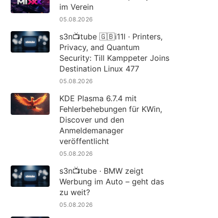
im Verein
05.08.2026
s3n📺tube 🇬🇧i11l · Printers,
Privacy, and Quantum
Security: Till Kamppeter Joins
Destination Linux 477
05.08.2026
KDE Plasma 6.7.4 mit
Fehlerbehebungen für KWin,
Discover und den
Anmeldemanager
veröffentlicht
05.08.2026
s3n📺tube · BMW zeigt
Werbung im Auto – geht das
zu weit?
05.08.2026