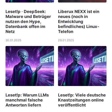
Leset!p · DeepSeek:
Liberux NEXX ist ein
Malware und Betrüger
neues (noch in
nutzen den Hype,
Entwicklung
Datenbank offen im
befindliches) Linux-
Netz
Telefon
30.01.2025
29.01.2025
Leset!p: Warum LLMs
Leset!p: Viele deut­sche
manchmal falsche
Knast­zei­tungen online
Antworten liefern
ver­öf­f­ent­licht