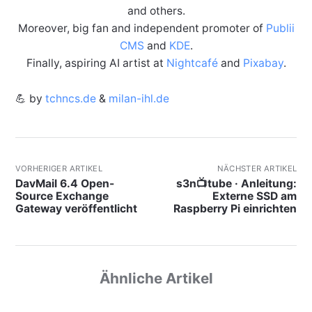
and others.
Moreover, big fan and independent promoter of
Publii
CMS
and
KDE
.
Finally, aspiring AI artist at
Nightcafé
and
Pixabay
.
💪 by
tchncs.de
&
milan-ihl.de
VORHERIGER ARTIKEL
NÄCHSTER ARTIKEL
DavMail 6.4 Open-
s3n📺tube · Anleitung:
Source Exchange
Externe SSD am
Gateway veröffentlicht
Raspberry Pi einrichten
Ähnliche Artikel