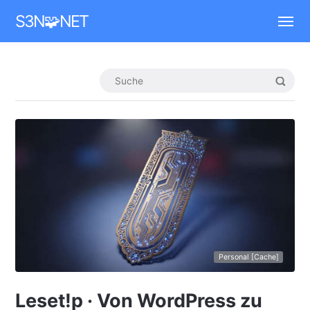
Mastodon
S3N🧩NET
Personal [Cache]
Leset!p · Von WordPress zu