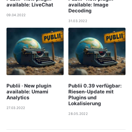
available: LiveChat
available: Image
Decoding
09.04.2022
31.03.2022
Publii · New plugin
Publii 0.39 verfügbar:
available: Umami
Riesen-Update mit
Analytics
Plugins und
Lokalisierung
27.03.2022
28.05.2022