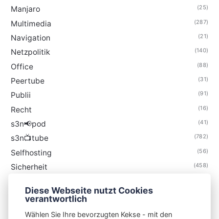
(25)
Manjaro
(287)
Multimedia
(21)
Navigation
(140)
Netzpolitik
(88)
Office
(31)
Peertube
(91)
Publii
(16)
Recht
(41)
s3n📢pod
(782)
s3n📺tube
(56)
Selfhosting
(458)
Sicherheit
(34)
Technik
Diese Webseite nutzt Cookies
(48)
Thunderbird
verantwortlich
Wählen Sie Ihre bevorzugten Kekse - mit den