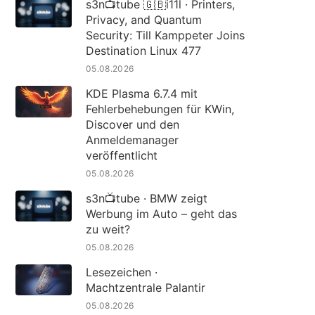
s3n📺tube 🇬🇧i11l · Printers,
Privacy, and Quantum
Security: Till Kamppeter Joins
Destination Linux 477
05.08.2026
KDE Plasma 6.7.4 mit
Fehlerbehebungen für KWin,
Discover und den
Anmeldemanager
veröffentlicht
05.08.2026
s3n📺tube · BMW zeigt
Werbung im Auto – geht das
zu weit?
05.08.2026
Lesezeichen ·
Machtzentrale Palantir
05.08.2026