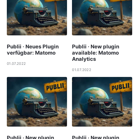
Publii · Neues Plugin
Publii · New plugin
verfügbar: Matomo
available: Matomo
Analytics
01.07.2022
01.07.2022
Publii · New plugin
Publii · New plugin