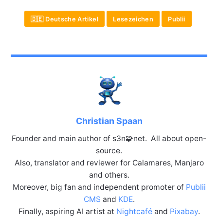
🇩🇪 Deutsche Artikel
Lesezeichen
Publii
Christian Spaan
Founder and main author of s3n🧩net. All about open-
source.
Also, translator and reviewer for Calamares, Manjaro
and others.
Moreover, big fan and independent promoter of
Publii
CMS
and
KDE
.
Finally, aspiring AI artist at
Nightcafé
and
Pixabay
.