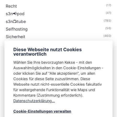
(17)
Recht
(41)
s3n📢pod
(785)
s3n📺tube
(56)
Selfhosting
(460)
Sicherheit
(35)
Technik
Diese Webseite nutzt Cookies
(48)
Thunderbird
verantwortlich
Wählen Sie Ihre bevorzugten Kekse - mit den
Auswahlmöglickeiten in den Cookie-Einstellungen -
oder klicken Sie auf "Alle akzeptieren", um allen
Cookies für diese Seite zuzustimmen. Diese
S3N🧩NET
Webseite nutzt nicht-essentielle Cookies fakultativ
für weitergehende Funktionalität wie Maps und
Integrating Open-Source Blog Network (iOSBN)
#
Kommentare (Zustimmung erforderlich).
Impressum
Kontakt
Datenschutzerklärung
Datenschutzerklärung...
Beschwerden
Planet Publii
Cookie-Einstellungen verwalten