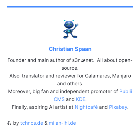
Christian Spaan
Founder and main author of s3n🧩net. All about open-
source.
Also, translator and reviewer for Calamares, Manjaro
and others.
Moreover, big fan and independent promoter of
Publii
CMS
and
KDE
.
Finally, aspiring AI artist at
Nightcafé
and
Pixabay
.
💪 by
tchncs.de
&
milan-ihl.de