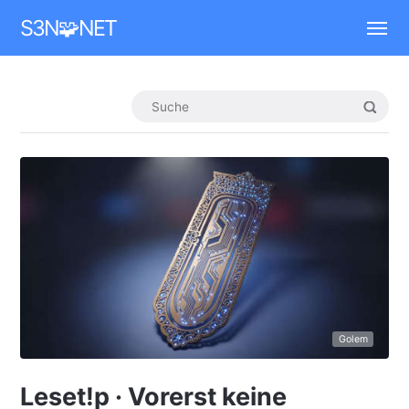
Mastodon
S3N🧩NET
Golem
Leset!p · Vorerst keine