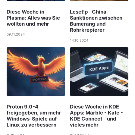
Diese Woche in
Leset!p · China-
Plasma: Alles was Sie
Sanktionen zwischen
wollten und mehr
Bumerang und
Rohrkrepierer
09.11.2024
14.10.2024
Proton 9.0-4
Diese Woche in KDE
freigegeben, um mehr
Apps: Marble - Kate -
Windows-Spiele auf
KDE Connect - und
Linux zu verbessern
vieles mehr