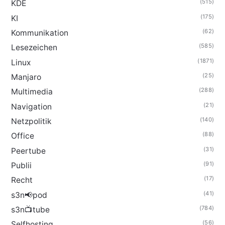
(515)
KDE
(175)
KI
(62)
Kommunikation
(585)
Lesezeichen
(1871)
Linux
(25)
Manjaro
(288)
Multimedia
(21)
Navigation
(140)
Netzpolitik
(88)
Office
(31)
Peertube
(91)
Publii
(17)
Recht
(41)
s3n📢pod
(784)
s3n📺tube
(56)
Selfhosting