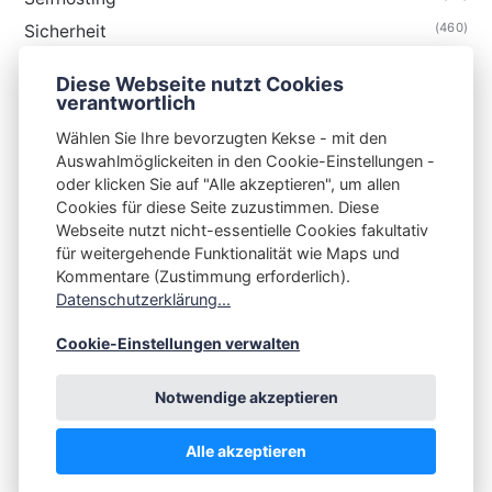
(460)
Sicherheit
(34)
Technik
Diese Webseite nutzt Cookies
(48)
Thunderbird
verantwortlich
Wählen Sie Ihre bevorzugten Kekse - mit den
Auswahlmöglickeiten in den Cookie-Einstellungen -
oder klicken Sie auf "Alle akzeptieren", um allen
Cookies für diese Seite zuzustimmen. Diese
S3N🧩NET
Webseite nutzt nicht-essentielle Cookies fakultativ
für weitergehende Funktionalität wie Maps und
Integrating Open-Source Blog Network (iOSBN)
#
Kommentare (Zustimmung erforderlich).
Impressum
Kontakt
Datenschutzerklärung
Datenschutzerklärung...
Beschwerden
Planet Publii
Cookie-Einstellungen verwalten
Notwendige akzeptieren
Alle akzeptieren
💪
by
☕ ❤️
&
Publii CMS