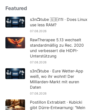
Featured
s3n📺tube 🇬🇧i11l · Does Linux
use less RAM?
07.08.2026
RawTherapee 5.13 wechselt
standardmäßig zu Rec. 2020
und verbessert die HiDPI-
Unterstützung
07.08.2026
s3n📺tube · Eure Wetter-App
weiß, wo ihr wohnt! Der
Milliarden-Markt mit euren
Daten
07.08.2026
Postillon Extrablatt · Kubicki
gibt Dürre-Entwarnung: "Mein