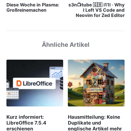
Diese Woche in Plasma:
s3n📺tube 🇬🇧 i11l · Why
Großreinemachen
I Left VS Code and
Neovim for Zed Editor
Ähnliche Artikel
Kurz informiert:
Hausmitteilung: Keine
LibreOffice 7.5.4
Duplikate und
erschienen
englische Artikel mehr