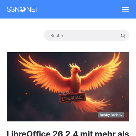
Mastodon
S3N🧩NET
Bobby Borisov
LibreOffice 26.2.4 mit mehr als