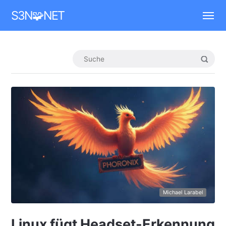
Mastodon
S3N🧩NET
Michael Larabel
Linux fügt Headset-Erkennung