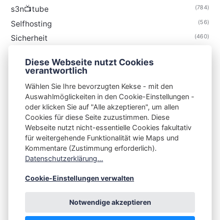
(784)
s3n📺tube
(56)
Selfhosting
(460)
Sicherheit
(34)
Technik
Diese Webseite nutzt Cookies
(48)
Thunderbird
verantwortlich
Wählen Sie Ihre bevorzugten Kekse - mit den
Auswahlmöglickeiten in den Cookie-Einstellungen -
oder klicken Sie auf "Alle akzeptieren", um allen
Cookies für diese Seite zuzustimmen. Diese
S3N🧩NET
Webseite nutzt nicht-essentielle Cookies fakultativ
für weitergehende Funktionalität wie Maps und
Integrating Open-Source Blog Network (iOSBN)
#
Kommentare (Zustimmung erforderlich).
Impressum
Kontakt
Datenschutzerklärung
Datenschutzerklärung...
Beschwerden
Planet Publii
Cookie-Einstellungen verwalten
Notwendige akzeptieren