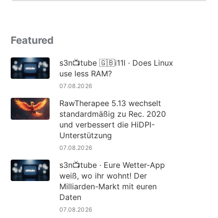
Featured
s3n📺tube 🇬🇧i11l · Does Linux
use less RAM?
07.08.2026
RawTherapee 5.13 wechselt
standardmäßig zu Rec. 2020
und verbessert die HiDPI-
Unterstützung
07.08.2026
s3n📺tube · Eure Wetter-App
weiß, wo ihr wohnt! Der
Milliarden-Markt mit euren
Daten
07.08.2026