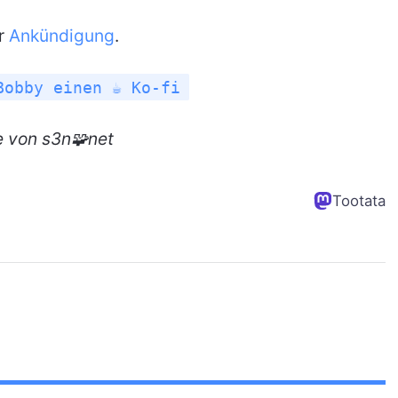
er
Ankündigung
.
Bobby einen ☕ Ko-fi
e
von s3n🧩net
Tootata