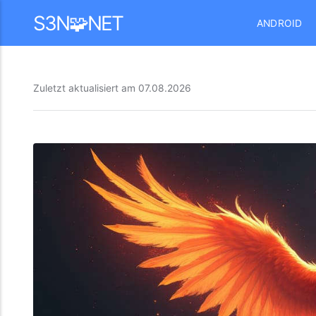
Mastodon
S3N🧩NET
ANDROID
Zuletzt aktualisiert am
07.08.2026