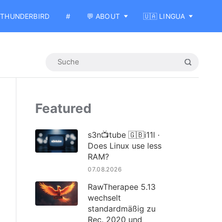
THUNDERBIRD
#
💬 ABOUT
🇺🇦 LINGUA
Featured
s3n📺tube 🇬🇧i11l ·
Does Linux use less
RAM?
07.08.2026
RawTherapee 5.13
wechselt
standardmäßig zu
Rec. 2020 und