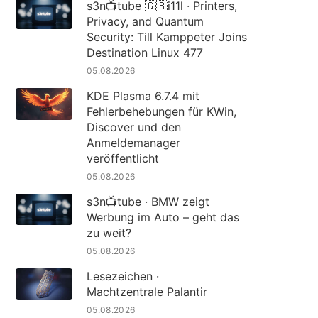
s3n📺tube 🇬🇧i11l · Printers,
Privacy, and Quantum
Security: Till Kamppeter Joins
Destination Linux 477
05.08.2026
KDE Plasma 6.7.4 mit
Fehlerbehebungen für KWin,
Discover und den
Anmeldemanager
veröffentlicht
05.08.2026
s3n📺tube · BMW zeigt
Werbung im Auto – geht das
zu weit?
05.08.2026
Lesezeichen ·
Machtzentrale Palantir
05.08.2026