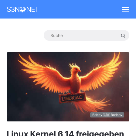
Mastodon
S3N🧩NET
Bobby 🇬🇧 Borisov
Linux Kernel 6.14 freigegeben,