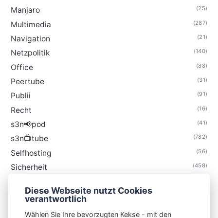
(25)
Manjaro
(287)
Multimedia
(21)
Navigation
(140)
Netzpolitik
(88)
Office
(31)
Peertube
(91)
Publii
(16)
Recht
(41)
s3n📢pod
(782)
s3n📺tube
(56)
Selfhosting
(458)
Sicherheit
(34)
Technik
Diese Webseite nutzt Cookies
(48)
Thunderbird
verantwortlich
Wählen Sie Ihre bevorzugten Kekse - mit den