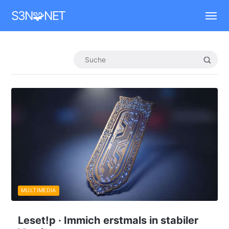
Mastodon
S3N🧩NET
MULTIMEDIA
Leset!p · Immich erstmals in stabiler