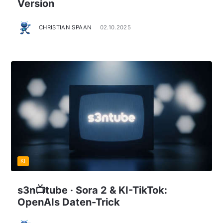
Version
CHRISTIAN SPAAN
02.10.2025
KI
s3n📺tube · Sora 2 & KI-TikTok:
OpenAIs Daten-Trick