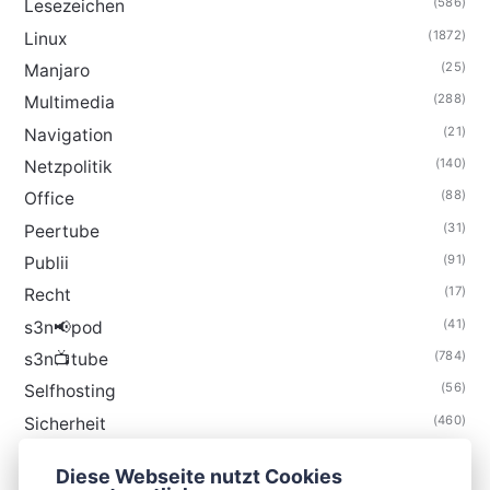
(586)
Lesezeichen
(1872)
Linux
(25)
Manjaro
(288)
Multimedia
(21)
Navigation
(140)
Netzpolitik
(88)
Office
(31)
Peertube
(91)
Publii
(17)
Recht
(41)
s3n📢pod
(784)
s3n📺tube
(56)
Selfhosting
(460)
Sicherheit
(35)
Technik
Diese Webseite nutzt Cookies
(48)
Thunderbird