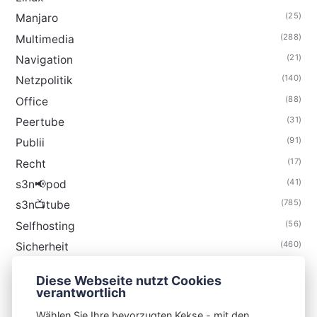
(25)
Manjaro
(288)
Multimedia
(21)
Navigation
(140)
Netzpolitik
(88)
Office
(31)
Peertube
(91)
Publii
(17)
Recht
(41)
s3n📢pod
(785)
s3n📺tube
(56)
Selfhosting
(460)
Sicherheit
(35)
Technik
Diese Webseite nutzt Cookies
(48)
Thunderbird
verantwortlich
Wählen Sie Ihre bevorzugten Kekse - mit den