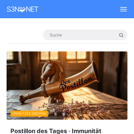
Mastodon
S3N🧩NET
UNNÜTZES GEDÖNS
Postillon des Tages · Immunität