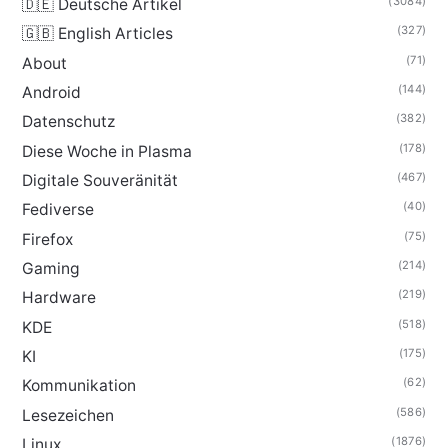
(3084)
🇩🇪 Deutsche Artikel
(327)
🇬🇧 English Articles
(71)
About
(144)
Android
(382)
Datenschutz
(178)
Diese Woche in Plasma
(467)
Digitale Souveränität
(40)
Fediverse
(75)
Firefox
(214)
Gaming
(219)
Hardware
(518)
KDE
(175)
KI
(62)
Kommunikation
(586)
Lesezeichen
(1876)
Linux