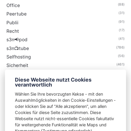
(88)
Office
(31)
Peertube
(91)
Publii
(17)
Recht
(41)
s3n📢pod
(786)
s3n📺tube
(56)
Selfhosting
(461)
Sicherheit
(35)
Technik
Diese Webseite nutzt Cookies
(48)
Thunderbird
verantwortlich
Wählen Sie Ihre bevorzugten Kekse - mit den
Auswahlmöglickeiten in den Cookie-Einstellungen -
oder klicken Sie auf "Alle akzeptieren", um allen
Cookies für diese Seite zuzustimmen. Diese
S3N🧩NET
Webseite nutzt nicht-essentielle Cookies fakultativ
für weitergehende Funktionalität wie Maps und
Integrating Open-Source Blog Network (iOSBN)
#
Kommentare (Zustimmung erforderlich).