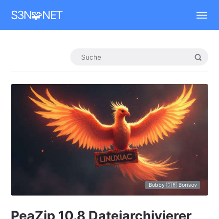
Mastodon
S3N🧩NET
Bobby 🇬🇧 Borisov
PeaZip 10.8 Dateiarchivierer