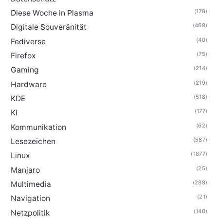
(178)
Diese Woche in Plasma
(468)
Digitale Souveränität
(40)
Fediverse
(75)
Firefox
(214)
Gaming
(219)
Hardware
(518)
KDE
(177)
KI
(62)
Kommunikation
(587)
Lesezeichen
(1877)
Linux
(25)
Manjaro
(288)
Multimedia
(21)
Navigation
(140)
Netzpolitik