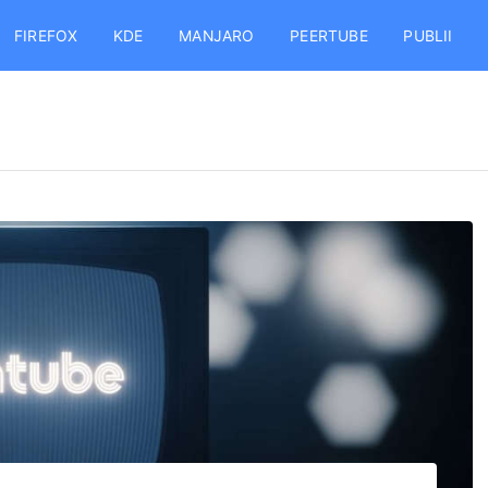
FIREFOX
KDE
MANJARO
PEERTUBE
PUBLII