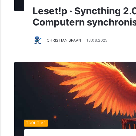
Leset!p · Syncthing 2.
Computern synchronis
CHRISTIAN SPAAN
13.08.2025
TOOL TIME