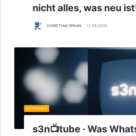
nicht alles, was neu ist
CHRISTIAN SPAAN
12.08.2025
SICHERHEIT
s3n📺tube · Was What