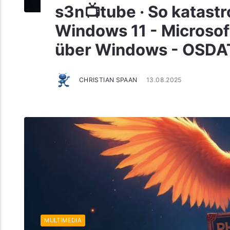
s3n📺tube · So katastr
Windows 11 - Microsoft 
über Windows - OSDA
CHRISTIAN SPAAN
13.08.2025
MULTIMEDIA