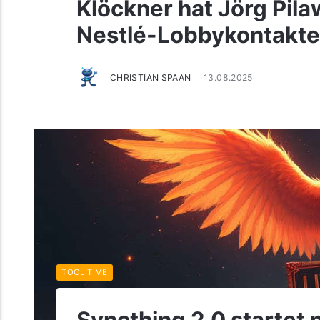
Klöckner hat Jörg Pila
Nestlé-Lobbykontakten
CHRISTIAN SPAAN
13.08.2025
TOOL TIME