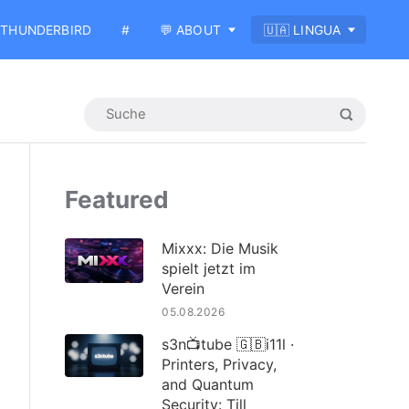
THUNDERBIRD
#
💬 ABOUT
🇺🇦 LINGUA
Featured
Mixxx: Die Musik
spielt jetzt im
Verein
05.08.2026
s3n📺tube 🇬🇧i11l ·
Printers, Privacy,
and Quantum
Security: Till