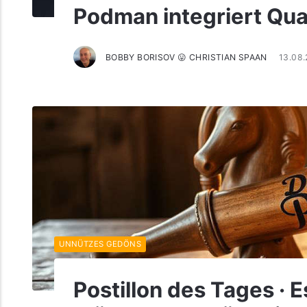
Podman integriert Quad
BOBBY BORISOV 😛 CHRISTIAN SPAAN
13.08
UNNÜTZES GEDÖNS
Postillon des Tages · Es