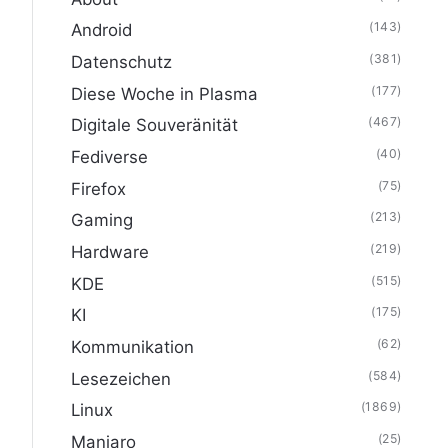
(143)
Android
(381)
Datenschutz
(177)
Diese Woche in Plasma
(467)
Digitale Souveränität
(40)
Fediverse
(75)
Firefox
(213)
Gaming
(219)
Hardware
(515)
KDE
(175)
KI
(62)
Kommunikation
(584)
Lesezeichen
(1869)
Linux
(25)
Manjaro