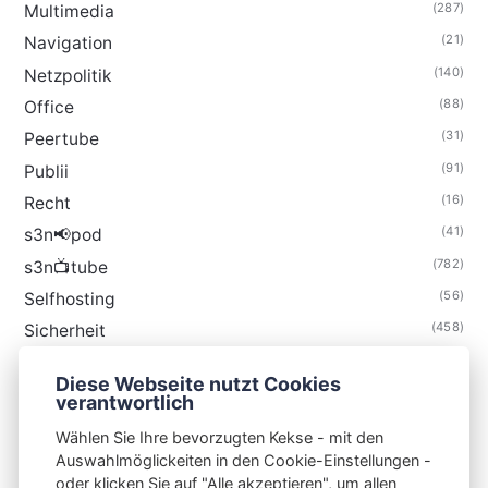
(287)
Multimedia
(21)
Navigation
(140)
Netzpolitik
(88)
Office
(31)
Peertube
(91)
Publii
(16)
Recht
(41)
s3n📢pod
(782)
s3n📺tube
(56)
Selfhosting
(458)
Sicherheit
(34)
Technik
Diese Webseite nutzt Cookies
(48)
Thunderbird
verantwortlich
Wählen Sie Ihre bevorzugten Kekse - mit den
Auswahlmöglickeiten in den Cookie-Einstellungen -
oder klicken Sie auf "Alle akzeptieren", um allen