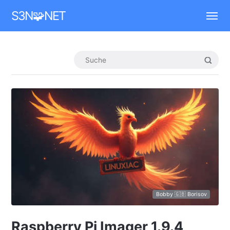
Mastodon
S3N🧩NET
Bobby 🇬🇧 Borisov
Raspberry Pi Imager 1.9.4