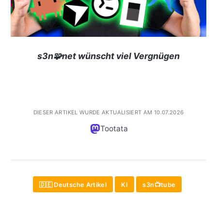
s3n🧩net wünscht viel Vergnügen
DIESER ARTIKEL WURDE AKTUALISIERT AM 10.07.2026
Tootata
🇩🇪 Deutsche Artikel
KI
s3n📺tube