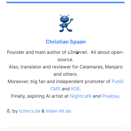
Christian Spaan
Founder and main author of s3n🧩net. All about open-
source.
Also, translator and reviewer for Calamares, Manjaro
and others.
Moreover, big fan and independent promoter of
Publii
CMS
and
KDE
.
Finally, aspiring AI artist at
Nightcafé
and
Pixabay
.
💪 by
tchncs.de
&
milan-ihl.de