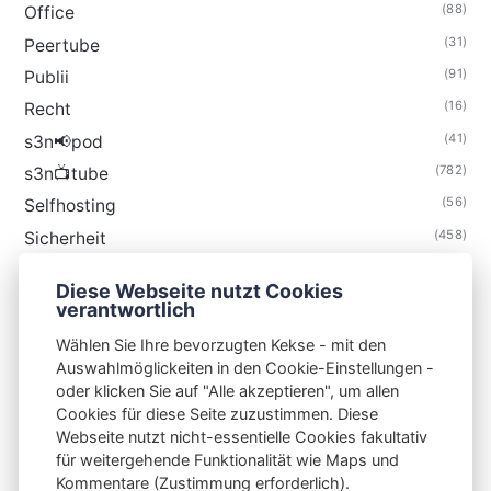
(88)
Office
(31)
Peertube
(91)
Publii
(16)
Recht
(41)
s3n📢pod
(782)
s3n📺tube
(56)
Selfhosting
(458)
Sicherheit
(34)
Technik
Diese Webseite nutzt Cookies
(48)
Thunderbird
verantwortlich
Wählen Sie Ihre bevorzugten Kekse - mit den
Auswahlmöglickeiten in den Cookie-Einstellungen -
oder klicken Sie auf "Alle akzeptieren", um allen
Cookies für diese Seite zuzustimmen. Diese
S3N🧩NET
Webseite nutzt nicht-essentielle Cookies fakultativ
für weitergehende Funktionalität wie Maps und
Integrating Open-Source Blog Network (iOSBN)
#
Kommentare (Zustimmung erforderlich).