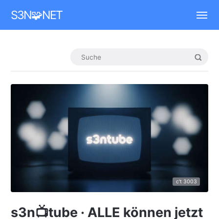
Mastodon
S3N🧩NET
c't 3003
s3n📺tube · ALLE können jetzt