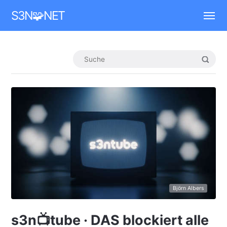
Mastodon
S3N🧩NET
Björn Albers
s3n📺tube · DAS blockiert alle