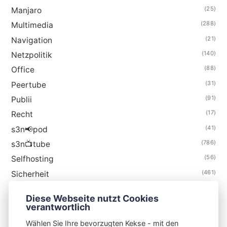
(25)
Manjaro
(288)
Multimedia
(21)
Navigation
(140)
Netzpolitik
(88)
Office
(31)
Peertube
(91)
Publii
(17)
Recht
(41)
s3n📢pod
(786)
s3n📺tube
(56)
Selfhosting
(461)
Sicherheit
(35)
Technik
Diese Webseite nutzt Cookies
(48)
Thunderbird
verantwortlich
Wählen Sie Ihre bevorzugten Kekse - mit den