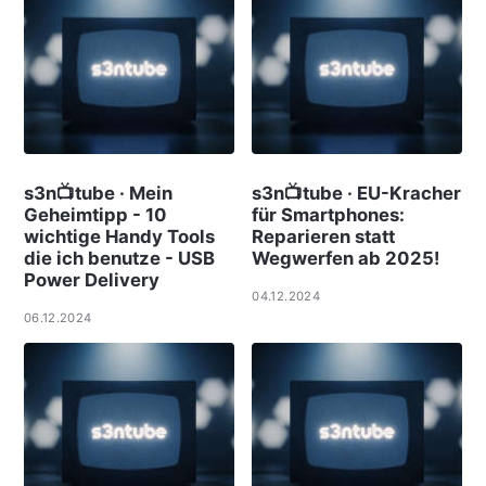
s3n📺tube · Mein
s3n📺tube · EU-Kracher
Geheimtipp - 10
für Smartphones:
wichtige Handy Tools
Reparieren statt
die ich benutze - USB
Wegwerfen ab 2025!
Power Delivery
04.12.2024
06.12.2024