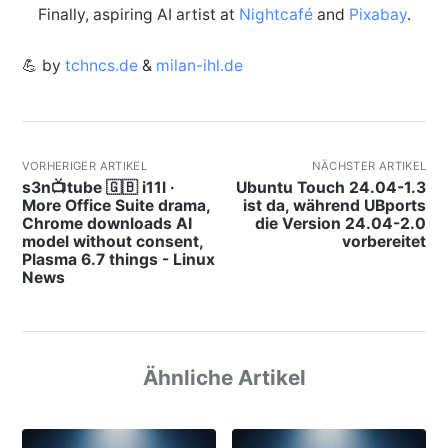
Finally, aspiring AI artist at
Nightcafé
and
Pixabay
.
💪 by
tchncs.de
&
milan-ihl.de
VORHERIGER ARTIKEL
NÄCHSTER ARTIKEL
s3n📺tube 🇬🇧 i11l ·
Ubuntu Touch 24.04-1.3
More Office Suite drama,
ist da, während UBports
Chrome downloads AI
die Version 24.04-2.0
model without consent,
vorbereitet
Plasma 6.7 things - Linux
News
Ähnliche Artikel