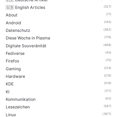
(327)
🇬🇧 English Articles
(71)
About
(145)
Android
(382)
Datenschutz
(178)
Diese Woche in Plasma
(468)
Digitale Souveränität
(40)
Fediverse
(75)
Firefox
(214)
Gaming
(219)
Hardware
(518)
KDE
(177)
KI
(62)
Kommunikation
(587)
Lesezeichen
(1877)
Linux