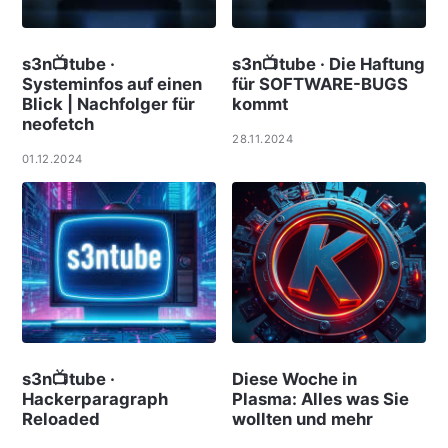
s3n📺tube ·
s3n📺tube · Die Haftung
Systeminfos auf einen
für SOFTWARE-BUGS
Blick | Nachfolger für
kommt
neofetch
28.11.2024
01.12.2024
s3n📺tube ·
Diese Woche in
Hackerparagraph
Plasma: Alles was Sie
Reloaded
wollten und mehr