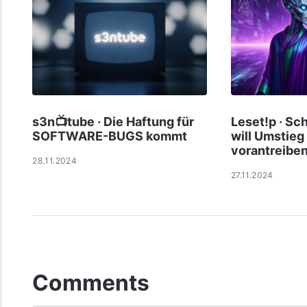
s3n📺tube · Die Haftung für
Leset!p · Sc
SOFTWARE-BUGS kommt
will Umstieg
vorantreibe
28.11.2024
27.11.2024
Comments