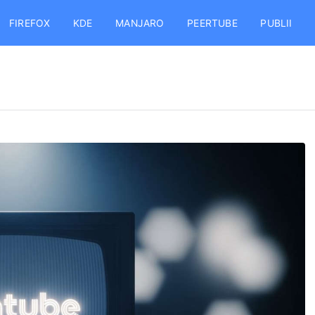
FIREFOX
KDE
MANJARO
PEERTUBE
PUBLII