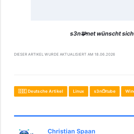
s3n🧩net wünscht sich
DIESER ARTIKEL WURDE AKTUALISIERT AM 18.06.2026
🇩🇪 Deutsche Artikel
Linux
s3n📺tube
Win
Christian Spaan