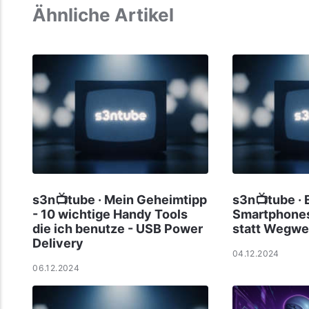
Ähnliche Artikel
s3n📺tube · Mein Geheimtipp
s3n📺tube · 
- 10 wichtige Handy Tools
Smartphones
die ich benutze - USB Power
statt Wegwe
Delivery
04.12.2024
06.12.2024