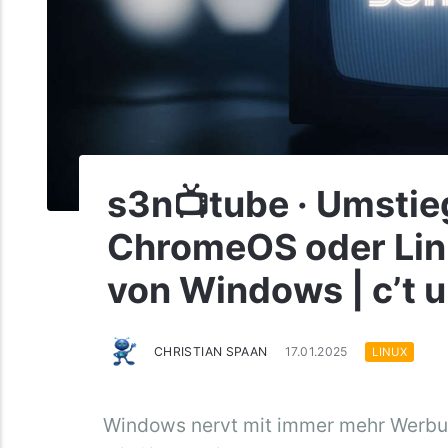
s3n📺tube · Umstie
ChromeOS oder Lin
von Windows | c’t u
CHRISTIAN SPAAN
17.01.2025
LINUX
Windows nervt mit immer mehr Werbu