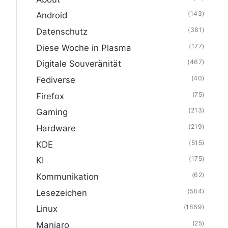
(143)
Android
(381)
Datenschutz
(177)
Diese Woche in Plasma
(467)
Digitale Souveränität
(40)
Fediverse
(75)
Firefox
(213)
Gaming
(219)
Hardware
(515)
KDE
(175)
KI
(62)
Kommunikation
(584)
Lesezeichen
(1869)
Linux
(25)
Manjaro