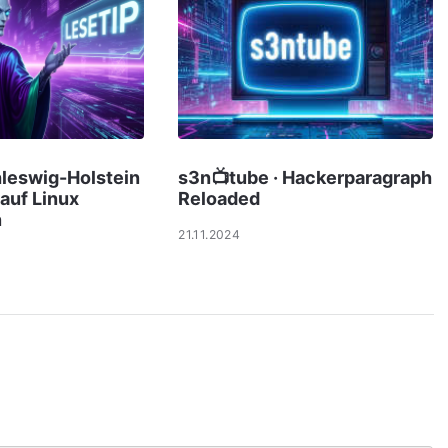
hleswig-Holstein
s3n📺tube · Hackerparagraph
 auf Linux
Reloaded
n
21.11.2024