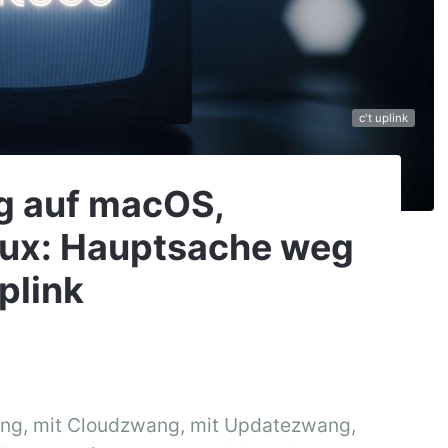
c't uplink
g auf macOS,
ux: Hauptsache weg
plink
ng, mit Cloudzwang, mit Updatezwang,