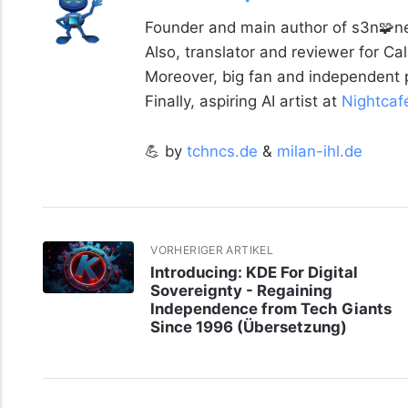
Founder and main author of s3n🧩ne
Also, translator and reviewer for C
Moreover, big fan and independent
Finally, aspiring AI artist at
Nightcaf
💪 by
tchncs.de
&
milan-ihl.de
VORHERIGER ARTIKEL
Introducing: KDE For Digital
Sovereignty - Regaining
Independence from Tech Giants
Since 1996 (Übersetzung)