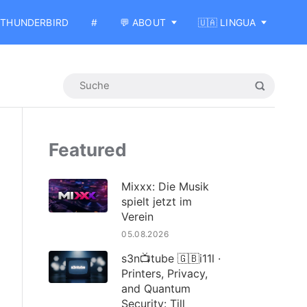
THUNDERBIRD
#
💬 ABOUT
🇺🇦 LINGUA
Featured
Mixxx: Die Musik
spielt jetzt im
Verein
05.08.2026
s3n📺tube 🇬🇧i11l ·
Printers, Privacy,
and Quantum
Security: Till