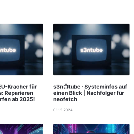
EU-Kracher für
s3n📺tube · Systeminfos auf
: Reparieren
einen Blick | Nachfolger für
rfen ab 2025!
neofetch
01.12.2024