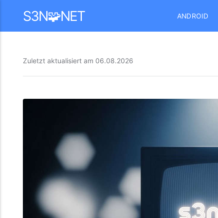
Mastodon
S3N🧩NET
ANDROID
Zuletzt aktualisiert am
06.08.2026