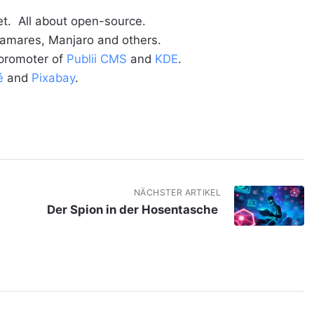
t. All about open-source.
alamares, Manjaro and others.
 promoter of
Publii CMS
and
KDE
.
é
and
Pixabay
.
NÄCHSTER ARTIKEL
Der Spion in der Hosentasche