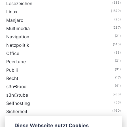
(585)
Lesezeichen
(1870)
Linux
(25)
Manjaro
(287)
Multimedia
(21)
Navigation
(140)
Netzpolitik
(88)
Office
(31)
Peertube
(91)
Publii
(17)
Recht
(41)
s3n📢pod
(783)
s3n📺tube
(56)
Selfhosting
(460)
Sicherheit
(34)
Technik
Diese Webseite nutzt Cookies