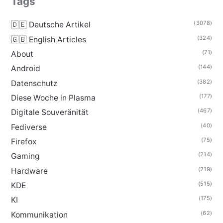
Tags
(3078)
🇩🇪 Deutsche Artikel
(324)
🇬🇧 English Articles
(71)
About
(144)
Android
(382)
Datenschutz
(177)
Diese Woche in Plasma
(467)
Digitale Souveränität
(40)
Fediverse
(75)
Firefox
(214)
Gaming
(219)
Hardware
(515)
KDE
(175)
KI
(62)
Kommunikation