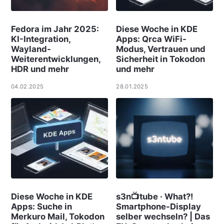
Fedora im Jahr 2025:
Diese Woche in KDE
KI-Integration,
Apps: Qrca WiFi-
Wayland-
Modus, Vertrauen und
Weiterentwicklungen,
Sicherheit in Tokodon
HDR und mehr
und mehr
04.02.2025
28.01.2025
Diese Woche in KDE
s3n📺tube · What?!
Apps: Suche in
Smartphone-Display
Merkuro Mail, Tokodon
selber wechseln? | Das