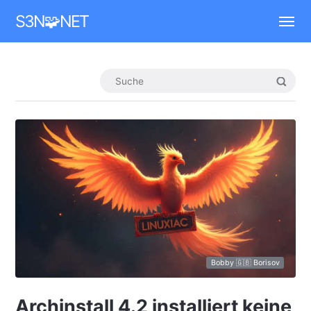
Mastodon
S3N🧩NET
Bobby 🇬🇧 Borisov
Archinstall 4.2 installiert keine