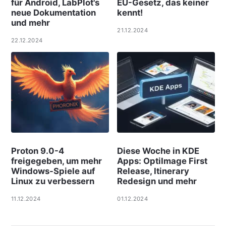
für Android, LabPlot's
EU-Gesetz, das keiner
neue Dokumentation
kennt!
und mehr
21.12.2024
22.12.2024
Proton 9.0-4
Diese Woche in KDE
freigegeben, um mehr
Apps: OptiImage First
Windows-Spiele auf
Release, Itinerary
Linux zu verbessern
Redesign und mehr
11.12.2024
01.12.2024