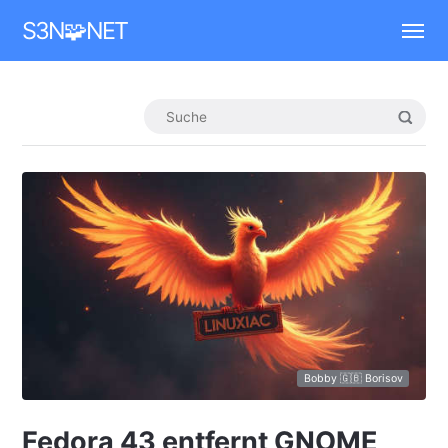
Mastodon
S3N🧩NET
Bobby 🇬🇧 Borisov
Fedora 43 entfernt GNOME