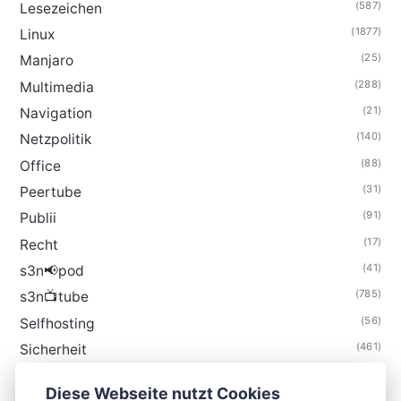
(587)
Lesezeichen
(1877)
Linux
(25)
Manjaro
(288)
Multimedia
(21)
Navigation
(140)
Netzpolitik
(88)
Office
(31)
Peertube
(91)
Publii
(17)
Recht
(41)
s3n📢pod
(785)
s3n📺tube
(56)
Selfhosting
(461)
Sicherheit
(35)
Technik
Diese Webseite nutzt Cookies
(48)