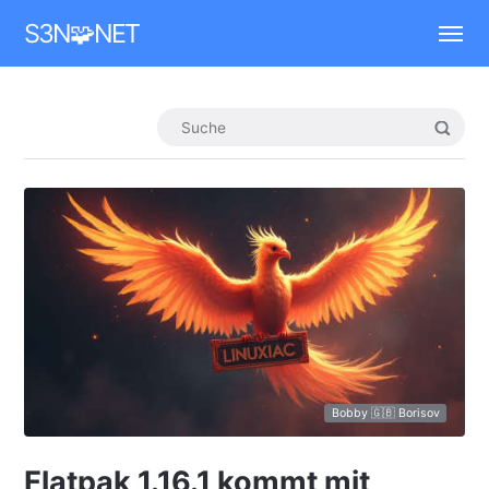
Mastodon
S3N🧩NET
Bobby 🇬🇧 Borisov
Flatpak 1.16.1 kommt mit