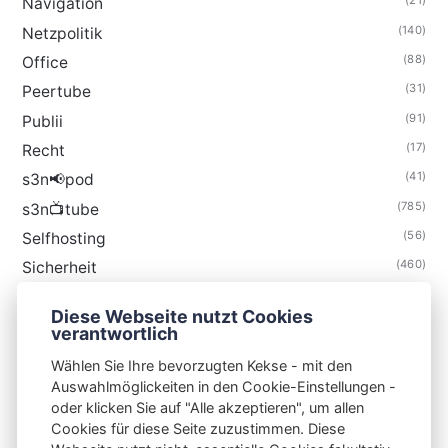
(21)
Navigation
(140)
Netzpolitik
(88)
Office
(31)
Peertube
(91)
Publii
(17)
Recht
(41)
s3n📢pod
(785)
s3n📺tube
(56)
Selfhosting
(460)
Sicherheit
(35)
Technik
Diese Webseite nutzt Cookies
(48)
Thunderbird
verantwortlich
Wählen Sie Ihre bevorzugten Kekse - mit den
Auswahlmöglickeiten in den Cookie-Einstellungen -
oder klicken Sie auf "Alle akzeptieren", um allen
Cookies für diese Seite zuzustimmen. Diese
S3N🧩NET