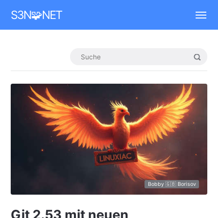
Mastodon
S3N🧩NET
Bobby 🇬🇧 Borisov
Git 2.53 mit neuen