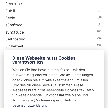
(31)
Peertube
(91)
Publii
(16)
Recht
(41)
s3n📢pod
(782)
s3n📺tube
(56)
Selfhosting
(458)
Sicherheit
(34)
Technik
Diese Webseite nutzt Cookies
(48)
Thunderbird
verantwortlich
Wählen Sie Ihre bevorzugten Kekse - mit den
Auswahlmöglickeiten in den Cookie-Einstellungen -
oder klicken Sie auf "Alle akzeptieren", um allen
Cookies für diese Seite zuzustimmen. Diese
S3N🧩NET
Webseite nutzt nicht-essentielle Cookies fakultativ
für weitergehende Funktionalität wie Maps und
Integrating Open-Source Blog Network (iOSBN)
#
Kommentare (Zustimmung erforderlich).
Impressum
Kontakt
Datenschutzerklärung
Datenschutzerklärung...