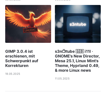
GIMP 3.0.4 ist
s3n📺tube 🇬🇧 i11l ·
erschienen, mit
GNOME's New Director,
Schwerpunkt auf
Mesa 25.1, Linux Mint's
Korrekturen
Theme, Hyprland 0.49,
& more Linux news
19.05.2025
11.05.2025