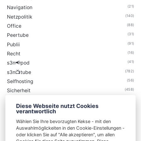
(21)
Navigation
(140)
Netzpolitik
(88)
Office
(31)
Peertube
(91)
Publii
(16)
Recht
(41)
s3n📢pod
(782)
s3n📺tube
(56)
Selfhosting
(458)
Sicherheit
(34)
Technik
Diese Webseite nutzt Cookies
(48)
Thunderbird
verantwortlich
Wählen Sie Ihre bevorzugten Kekse - mit den
Auswahlmöglickeiten in den Cookie-Einstellungen -
oder klicken Sie auf "Alle akzeptieren", um allen