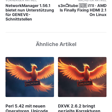
VORHERIGER ARTIKEL
NÄCHSTER ARTIKEL
NetworkManager 1.56.1
s3n📺tube 🇬🇧 i11l · AMD
bietet nun Unterstützung
Is Finally Fixing HDMI 2.1
für GENEVE-
On Linux
Schnittstellen
Ähnliche Artikel
Perl 5.42 mit neuen
DXVK 2.6.2 bringt
Operatoren, Unicode
gezielte Korrekturen