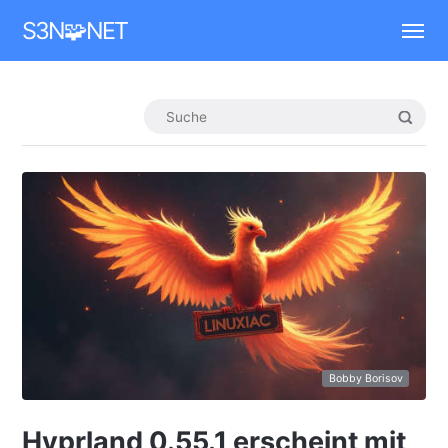
Mastodon
S3N🧩NET
Bobby Borisov
Hyprland 0.55.1 erscheint mit