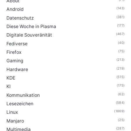
About
(143)
Android
(381)
Datenschutz
(177)
Diese Woche in Plasma
(467)
Digitale Souveränität
(40)
Fediverse
(75)
Firefox
(213)
Gaming
(219)
Hardware
(515)
KDE
(175)
KI
(62)
Kommunikation
(584)
Lesezeichen
(1869)
Linux
(25)
Manjaro
(287)
Multimedia