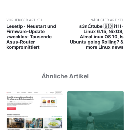
VORHERIGER ARTIKEL
NÄCHSTER ARTIKEL
Leset!p · Neustart und
s3n📺tube 🇬🇧 i11l ·
Firmware-Update
Linux 6.15, NixOS,
zwecklos: Tausende
AlmaLinux OS 10, Is
Asus-Router
Ubuntu going Rolling? &
kompromittiert
more Linux news
Ähnliche Artikel