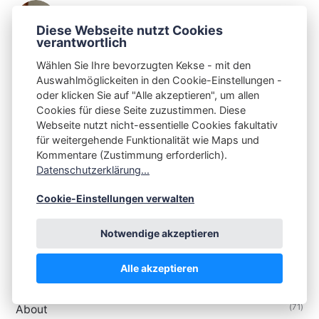
Volker Krause 😛 Christian Spaan
Diese Webseite nutzt Cookies
POSTS: 11
verantwortlich
Wählen Sie Ihre bevorzugten Kekse - mit den
Auswahlmöglickeiten in den Cookie-Einstellungen -
Newsletter
oder klicken Sie auf "Alle akzeptieren", um allen
Cookies für diese Seite zuzustimmen. Diese
Webseite nutzt nicht-essentielle Cookies fakultativ
Nur Spaß! Sowas haben wir hier nicht.
für weitergehende Funktionalität wie Maps und
Bitte scrollen Sie weiter, hier gibt es nichts zu klicken.
Kommentare (Zustimmung erforderlich).
Datenschutzerklärung...
Cookie-Einstellungen verwalten
Tags
Notwendige akzeptieren
(3079)
🇩🇪 Deutsche Artikel
Alle akzeptieren
(325)
🇬🇧 English Articles
(71)
About