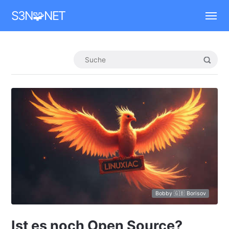
Mastodon
S3N🧩NET
Bobby 🇬🇧 Borisov
Ist es noch Open Source?