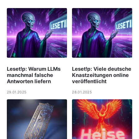
Leset!p: Warum LLMs
Leset!p: Viele deut­sche
manchmal falsche
Knast­zei­tungen online
Antworten liefern
ver­öf­f­ent­licht
29.01.2025
28.01.2025