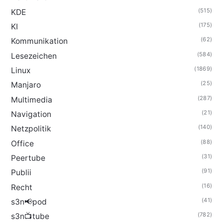
(515)
KDE
(175)
KI
(62)
Kommunikation
(584)
Lesezeichen
(1869)
Linux
(25)
Manjaro
(287)
Multimedia
(21)
Navigation
(140)
Netzpolitik
(88)
Office
(31)
Peertube
(91)
Publii
(16)
Recht
(41)
s3n📢pod
(782)
s3n📺tube