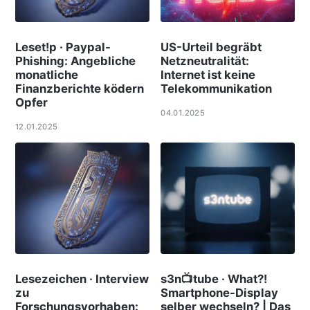
Leset!p · Paypal-
US-Urteil begräbt
Phishing: Angebliche
Netzneutralität:
monatliche
Internet ist keine
Finanzberichte ködern
Telekommunikation
Opfer
04.01.2025
12.01.2025
Lesezeichen · Interview
s3n📺tube · What?!
zu
Smartphone-Display
Forschungsvorhaben:
selber wechseln? | Das