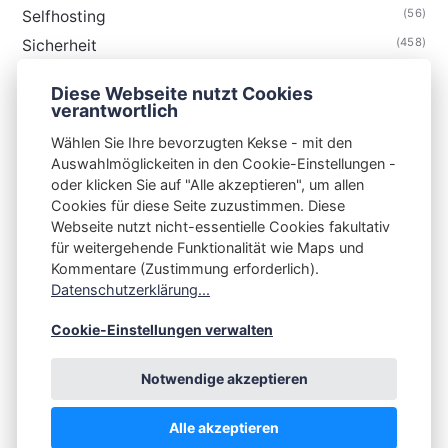
(56)
Selfhosting
(458)
Sicherheit
(34)
Technik
Diese Webseite nutzt Cookies
(48)
Thunderbird
verantwortlich
Wählen Sie Ihre bevorzugten Kekse - mit den
Auswahlmöglickeiten in den Cookie-Einstellungen -
oder klicken Sie auf "Alle akzeptieren", um allen
Cookies für diese Seite zuzustimmen. Diese
S3N🧩NET
Webseite nutzt nicht-essentielle Cookies fakultativ
für weitergehende Funktionalität wie Maps und
Integrating Open-Source Blog Network (iOSBN)
#
Kommentare (Zustimmung erforderlich).
Datenschutzerklärung...
Impressum
Kontakt
Datenschutzerklärung
Beschwerden
Planet Publii
Cookie-Einstellungen verwalten
Notwendige akzeptieren
Alle akzeptieren
💪
by
☕ ❤️
&
Publii CMS