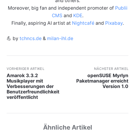
and others.
Moreover, big fan and independent promoter of
Publii
CMS
and
KDE
.
Finally, aspiring AI artist at
Nightcafé
and
Pixabay
.
💪 by
tchncs.de
&
milan-ihl.de
VORHERIGER ARTIKEL
NÄCHSTER ARTIKEL
Amarok 3.3.2
openSUSE Myrlyn
Musikplayer mit
Paketmanager erreicht
Verbesserungen der
Version 1.0
Benutzerfreundlichkeit
veröffentlicht
Ähnliche Artikel