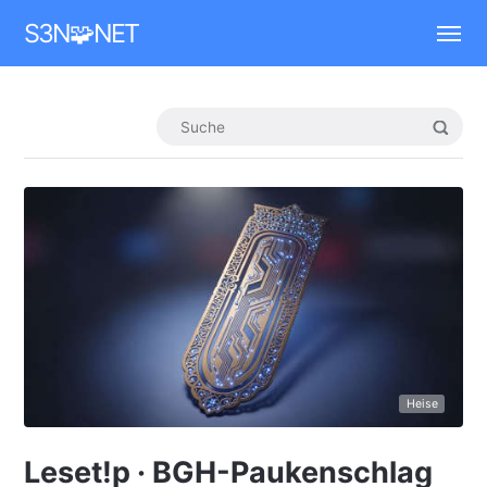
Mastodon
S3N🧩NET
Heise
Leset!p · BGH-Paukenschlag