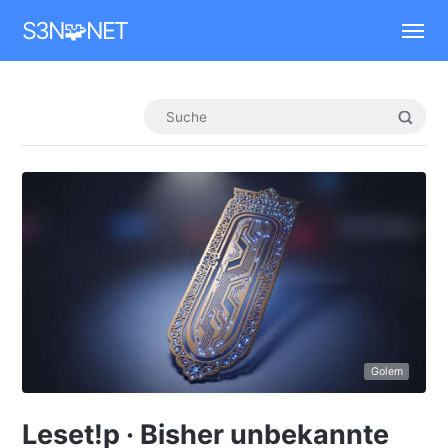
Mastodon
S3N🧩NET
Golem
Leset!p · Bisher unbekannte