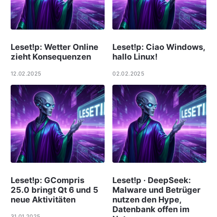
Leset!p: Wetter Online
Leset!p: Ciao Windows,
zieht Konsequenzen
hallo Linux!
12.02.2025
02.02.2025
Leset!p: GCompris
Leset!p · DeepSeek:
25.0 bringt Qt 6 und 5
Malware und Betrüger
neue Aktivitäten
nutzen den Hype,
Datenbank offen im
31.01.2025