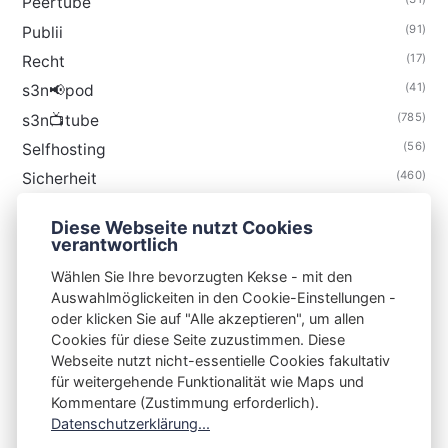
Peertube
(91)
Publii
(17)
Recht
(41)
s3n📢pod
(785)
s3n📺tube
(56)
Selfhosting
(460)
Sicherheit
(35)
Technik
Diese Webseite nutzt Cookies
(48)
Thunderbird
verantwortlich
Wählen Sie Ihre bevorzugten Kekse - mit den
Auswahlmöglickeiten in den Cookie-Einstellungen -
oder klicken Sie auf "Alle akzeptieren", um allen
Cookies für diese Seite zuzustimmen. Diese
S3N🧩NET
Webseite nutzt nicht-essentielle Cookies fakultativ
für weitergehende Funktionalität wie Maps und
Integrating Open-Source Blog Network (iOSBN)
#
Kommentare (Zustimmung erforderlich).
Impressum
Kontakt
Datenschutzerklärung
Datenschutzerklärung...