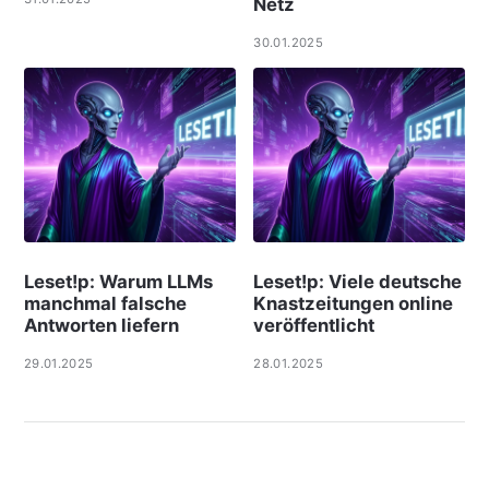
Netz
30.01.2025
Leset!p: Warum LLMs
Leset!p: Viele deut­sche
manchmal falsche
Knast­zei­tungen online
Antworten liefern
ver­öf­f­ent­licht
29.01.2025
28.01.2025