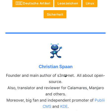
🇩🇪 Deutsche Artikel
Lesezeichen
Linux
Sicherheit
Christian Spaan
Founder and main author of s3n🧩net. All about open-
source.
Also, translator and reviewer for Calamares, Manjaro
and others.
Moreover, big fan and independent promoter of
Publii
CMS
and
KDE
.