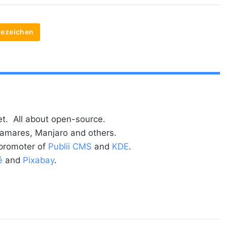
sezeichen
t. All about open-source.
alamares, Manjaro and others.
 promoter of
Publii CMS
and
KDE
.
é
and
Pixabay
.