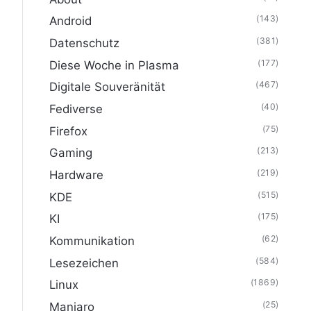
(143)
Android
(381)
Datenschutz
(177)
Diese Woche in Plasma
(467)
Digitale Souveränität
(40)
Fediverse
(75)
Firefox
(213)
Gaming
(219)
Hardware
(515)
KDE
(175)
KI
(62)
Kommunikation
(584)
Lesezeichen
(1869)
Linux
(25)
Manjaro