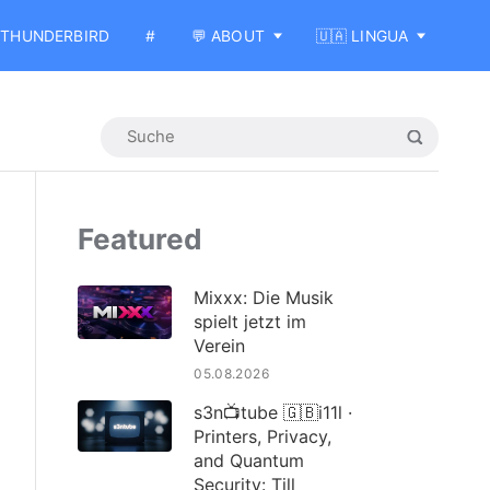
THUNDERBIRD
#
💬 ABOUT
🇺🇦 LINGUA
Featured
Mixxx: Die Musik
spielt jetzt im
Verein
05.08.2026
s3n📺tube 🇬🇧i11l ·
Printers, Privacy,
and Quantum
Security: Till