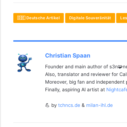
🇩🇪 Deutsche Artikel
Digitale Souveränität
Le
Christian Spaan
Founder and main author of s3n🧩ne
Also, translator and reviewer for C
Moreover, big fan and independent
Finally, aspiring AI artist at
Nightcaf
💪 by
tchncs.de
&
milan-ihl.de