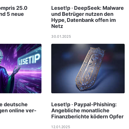
ompris 25.0
Leset!p · DeepSeek: Malware
und 5 neue
und Betrüger nutzen den
Hype, Datenbank offen im
Netz
30.01.2025
le deut­sche
Leset!p · Paypal-Phishing:
gen online ver­
Angebliche monatliche
Finanzberichte ködern Opfer
12.01.2025