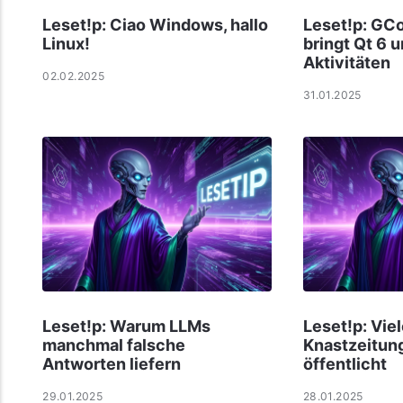
Leset!p: Ciao Windows, hallo
Leset!p: GC
Linux!
bringt Qt 6 
Aktivitäten
02.02.2025
31.01.2025
Leset!p: Warum LLMs
Leset!p: Vie
manchmal falsche
Knast­zei­tun
Antworten liefern
öf­f­ent­licht
29.01.2025
28.01.2025