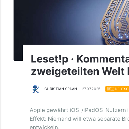
Leset!p · Kommenta
zweigeteilten Welt 
CHRISTIAN SPAAN
27.07.2025
🇩🇪 DEUTSC
Apple gewährt iOS-/iPadOS-Nutzern in
Effekt: Niemand will etwa separate Br
entwickeln.