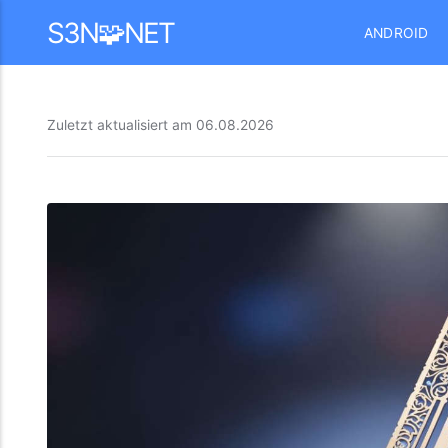
Mastodon
S3N🧩NET
ANDROID
Zuletzt aktualisiert am
06.08.2026