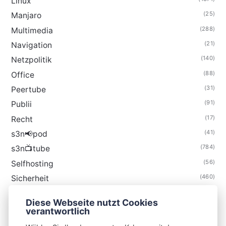
Linux
(25)
Manjaro
(288)
Multimedia
(21)
Navigation
(140)
Netzpolitik
(88)
Office
(31)
Peertube
(91)
Publii
(17)
Recht
(41)
s3n📢pod
(784)
s3n📺tube
(56)
Selfhosting
(460)
Sicherheit
(34)
Technik
Diese Webseite nutzt Cookies
(48)
Thunderbird
verantwortlich