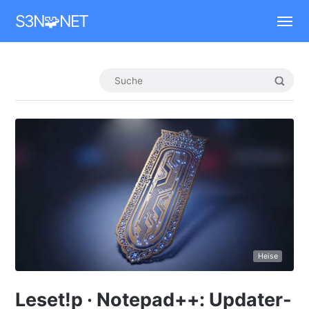
Mastodon
S3N🧩NET
Heise
Leset!p · Notepad++: Updater-