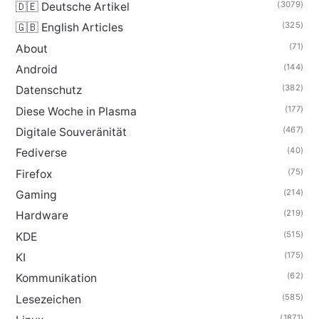
(3079)
🇩🇪 Deutsche Artikel
(325)
🇬🇧 English Articles
(71)
About
(144)
Android
(382)
Datenschutz
(177)
Diese Woche in Plasma
(467)
Digitale Souveränität
(40)
Fediverse
(75)
Firefox
(214)
Gaming
(219)
Hardware
(515)
KDE
(175)
KI
(62)
Kommunikation
(585)
Lesezeichen
(1871)