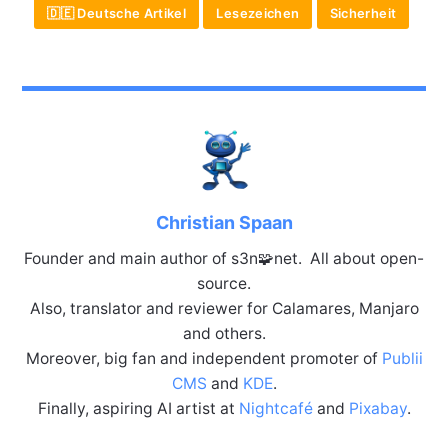
🇩🇪 Deutsche Artikel
Lesezeichen
Sicherheit
Christian Spaan
Founder and main author of s3n🧩net. All about open-
source.
Also, translator and reviewer for Calamares, Manjaro
and others.
Moreover, big fan and independent promoter of
Publii
CMS
and
KDE
.
Finally, aspiring AI artist at
Nightcafé
and
Pixabay
.