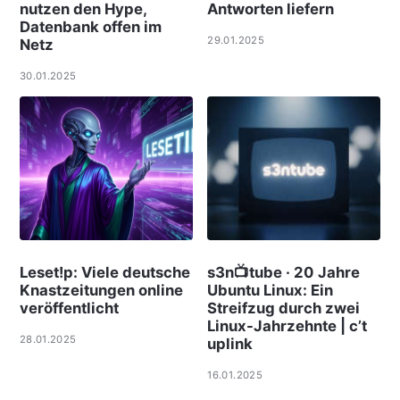
nutzen den Hype,
Antworten liefern
Datenbank offen im
29.01.2025
Netz
30.01.2025
Leset!p: Viele deut­sche
s3n📺tube · 20 Jahre
Knast­zei­tungen online
Ubuntu Linux: Ein
ver­öf­f­ent­licht
Streifzug durch zwei
Linux-Jahrzehnte | c’t
28.01.2025
uplink
16.01.2025