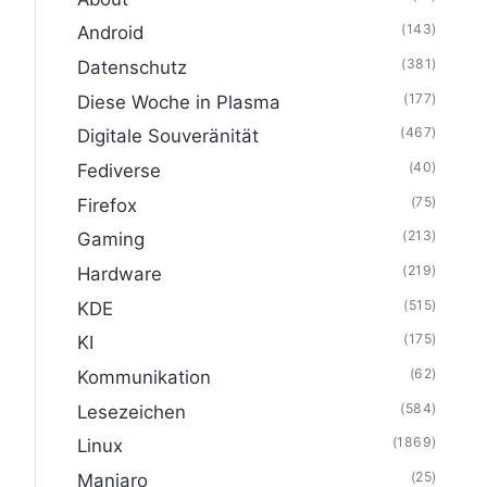
(143)
Android
(381)
Datenschutz
(177)
Diese Woche in Plasma
(467)
Digitale Souveränität
(40)
Fediverse
(75)
Firefox
(213)
Gaming
(219)
Hardware
(515)
KDE
(175)
KI
(62)
Kommunikation
(584)
Lesezeichen
(1869)
Linux
(25)
Manjaro