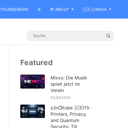
THUNDERBIRD
#
💬 ABOUT
🇺🇦 LINGUA
Featured
Mixxx: Die Musik
spielt jetzt im
Verein
05.08.2026
s3n📺tube 🇬🇧i11l ·
Printers, Privacy,
and Quantum
Security: Till