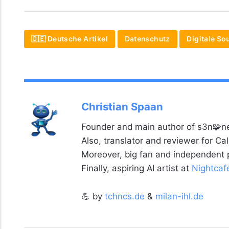
🇩🇪 Deutsche Artikel
Datenschutz
Digitale So
Christian Spaan
Founder and main author of s3n🧩ne
Also, translator and reviewer for C
Moreover, big fan and independent
Finally, aspiring AI artist at
Nightcaf
💪 by
tchncs.de
&
milan-ihl.de