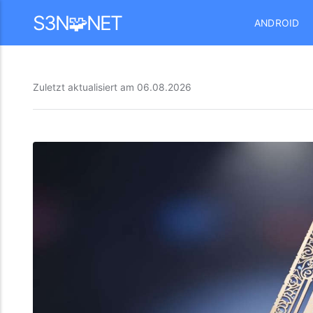
Mastodon
S3N🧩NET
ANDROID
Zuletzt aktualisiert am
06.08.2026