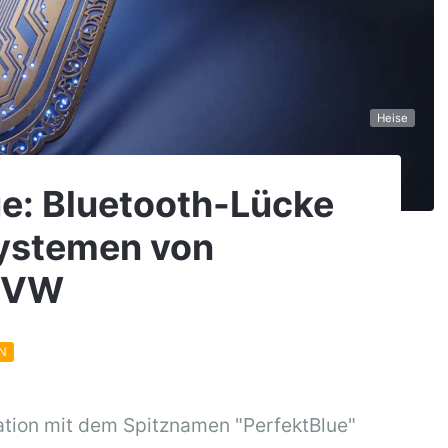
Heise
ue: Bluetooth-Lücke
Systemen von
& VW
EN
tion mit dem Spitznamen "PerfektBlue"