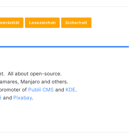
uveränität
Lesezeichen
Sicherheit
t. All about open-source.
alamares, Manjaro and others.
 promoter of
Publii CMS
and
KDE
.
é
and
Pixabay
.