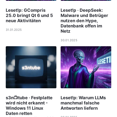
Leset!p: GCompris
Leset!p · DeepSeek:
25.0 bringt Qt 6 und 5
Malware und Betrüger
neue Aktivitäten
nutzen den Hype,
Datenbank offen im
31.01.2025
Netz
30.01.2025
s3n📺tube · Festplatte
Leset!p: Warum LLMs
wird nicht erkannt -
manchmal falsche
Windows 11 Linux
Antworten liefern
Daten retten