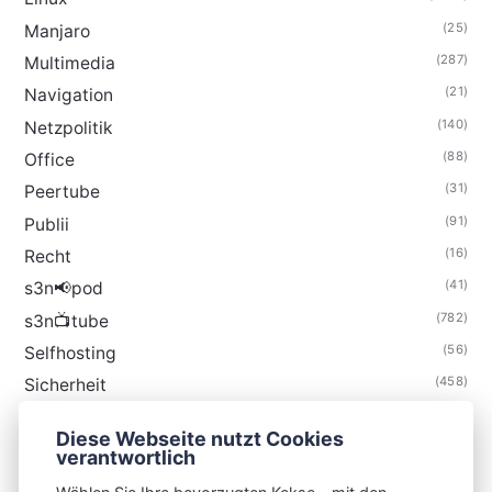
(25)
Manjaro
(287)
Multimedia
(21)
Navigation
(140)
Netzpolitik
(88)
Office
(31)
Peertube
(91)
Publii
(16)
Recht
(41)
s3n📢pod
(782)
s3n📺tube
(56)
Selfhosting
(458)
Sicherheit
(34)
Technik
Diese Webseite nutzt Cookies
(48)
Thunderbird
verantwortlich