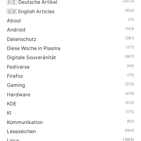
(3073)
🇩🇪 Deutsche Artikel
(324)
🇬🇧 English Articles
(71)
About
(143)
Android
(381)
Datenschutz
(177)
Diese Woche in Plasma
(467)
Digitale Souveränität
(40)
Fediverse
(75)
Firefox
(213)
Gaming
(219)
Hardware
(515)
KDE
(175)
KI
(62)
Kommunikation
(584)
Lesezeichen
(1869)
Linux