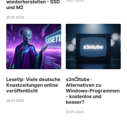
29.01.2025
wiederherstellen - SSD
und M2
30.01.2025
Leset!p: Viele deut­sche
s3n📺tube ·
Knast­zei­tungen online
Alternativen zu
ver­öf­f­ent­licht
Windows-Programmen
- kostenlos und
28.01.2025
besser?
20.01.2025