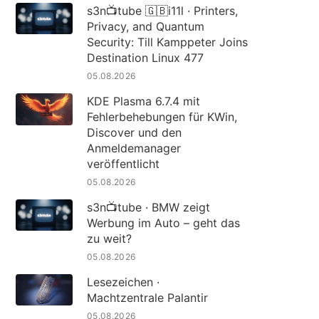
s3n📺tube 🇬🇧i11l · Printers,
Privacy, and Quantum
Security: Till Kamppeter Joins
Destination Linux 477
05.08.2026
KDE Plasma 6.7.4 mit
Fehlerbehebungen für KWin,
Discover und den
Anmeldemanager
veröffentlicht
05.08.2026
s3n📺tube · BMW zeigt
Werbung im Auto – geht das
zu weit?
05.08.2026
Lesezeichen ·
Machtzentrale Palantir
05.08.2026