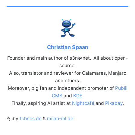
Christian Spaan
Founder and main author of s3n🧩net. All about open-
source.
Also, translator and reviewer for Calamares, Manjaro
and others.
Moreover, big fan and independent promoter of
Publii
CMS
and
KDE
.
Finally, aspiring AI artist at
Nightcafé
and
Pixabay
.
💪 by
tchncs.de
&
milan-ihl.de