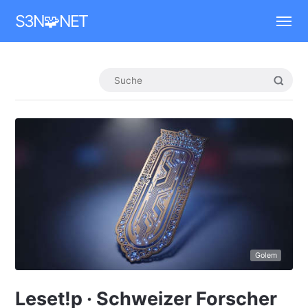
Mastodon
S3N🧩NET
Golem
Leset!p · Schweizer Forscher