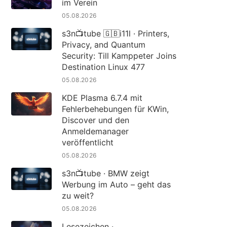
im Verein
05.08.2026
s3n📺tube 🇬🇧i11l · Printers,
Privacy, and Quantum
Security: Till Kamppeter Joins
Destination Linux 477
05.08.2026
KDE Plasma 6.7.4 mit
Fehlerbehebungen für KWin,
Discover und den
Anmeldemanager
veröffentlicht
05.08.2026
s3n📺tube · BMW zeigt
Werbung im Auto – geht das
zu weit?
05.08.2026
Lesezeichen ·