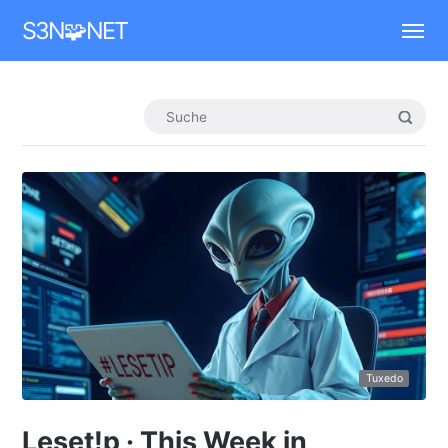
Mastodon
S3N🧩NET
Tuxedo
Leset!p · This Week in