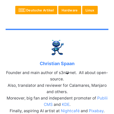
🇩🇪 Deutsche Artikel
Hardware
Linux
Christian Spaan
Founder and main author of s3n🧩net. All about open-
source.
Also, translator and reviewer for Calamares, Manjaro
and others.
Moreover, big fan and independent promoter of
Publii
CMS
and
KDE
.
Finally, aspiring AI artist at
Nightcafé
and
Pixabay
.