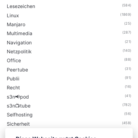
(584)
Lesezeichen
(1869)
Linux
(25)
Manjaro
(287)
Multimedia
(21)
Navigation
(140)
Netzpolitik
(88)
Office
(31)
Peertube
(91)
Publii
(16)
Recht
(41)
s3n📢pod
(782)
s3n📺tube
(56)
Selfhosting
(458)
Sicherheit
(34)
Technik