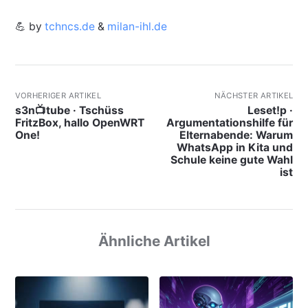
💪 by
tchncs.de
&
milan-ihl.de
VORHERIGER ARTIKEL
NÄCHSTER ARTIKEL
s3n📺tube · Tschüss
Leset!p ·
FritzBox, hallo OpenWRT
Argumentationshilfe für
One!
Elternabende: Warum
WhatsApp in Kita und
Schule keine gute Wahl
ist
Ähnliche Artikel