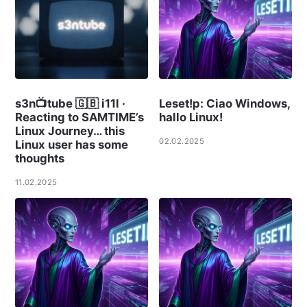
s3n📺tube 🇬🇧 i11l ·
Leset!p: Ciao Windows,
Reacting to SAMTIME’s
hallo Linux!
Linux Journey… this
02.02.2025
Linux user has some
thoughts
11.02.2025