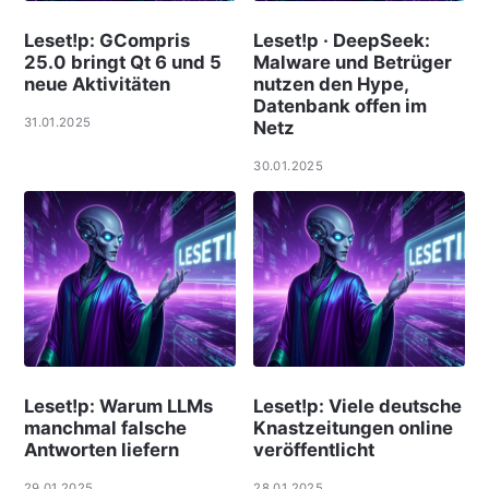
Leset!p: GCompris
Leset!p · DeepSeek:
25.0 bringt Qt 6 und 5
Malware und Betrüger
neue Aktivitäten
nutzen den Hype,
Datenbank offen im
31.01.2025
Netz
30.01.2025
Leset!p: Warum LLMs
Leset!p: Viele deut­sche
manchmal falsche
Knast­zei­tungen online
Antworten liefern
ver­öf­f­ent­licht
29.01.2025
28.01.2025