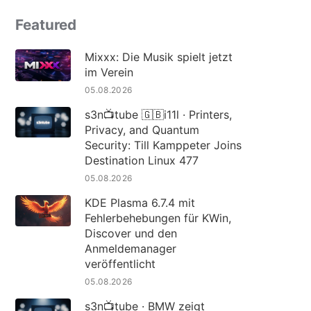
Featured
Mixxx: Die Musik spielt jetzt
im Verein
05.08.2026
s3n📺tube 🇬🇧i11l · Printers,
Privacy, and Quantum
Security: Till Kamppeter Joins
Destination Linux 477
05.08.2026
KDE Plasma 6.7.4 mit
Fehlerbehebungen für KWin,
Discover und den
Anmeldemanager
veröffentlicht
05.08.2026
s3n📺tube · BMW zeigt