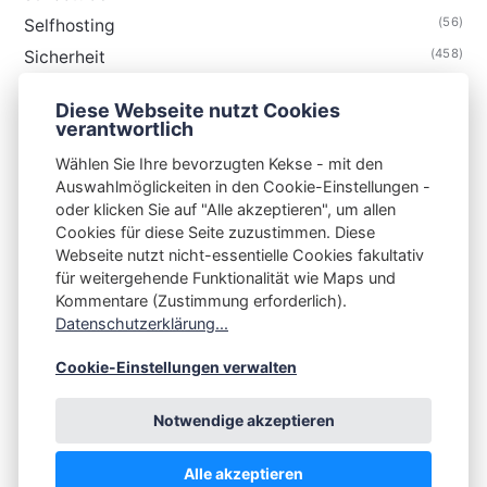
(56)
Selfhosting
(458)
Sicherheit
(34)
Technik
Diese Webseite nutzt Cookies
(48)
Thunderbird
verantwortlich
Wählen Sie Ihre bevorzugten Kekse - mit den
Auswahlmöglickeiten in den Cookie-Einstellungen -
oder klicken Sie auf "Alle akzeptieren", um allen
Cookies für diese Seite zuzustimmen. Diese
S3N🧩NET
Webseite nutzt nicht-essentielle Cookies fakultativ
für weitergehende Funktionalität wie Maps und
Integrating Open-Source Blog Network (iOSBN)
#
Kommentare (Zustimmung erforderlich).
Impressum
Kontakt
Datenschutzerklärung
Datenschutzerklärung...
Beschwerden
Planet Publii
Cookie-Einstellungen verwalten
Notwendige akzeptieren
Alle akzeptieren