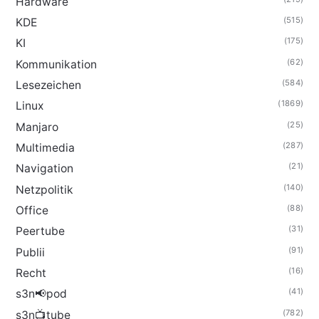
Hardware
(515)
KDE
(175)
KI
(62)
Kommunikation
(584)
Lesezeichen
(1869)
Linux
(25)
Manjaro
(287)
Multimedia
(21)
Navigation
(140)
Netzpolitik
(88)
Office
(31)
Peertube
(91)
Publii
(16)
Recht
(41)
s3n📢pod
(782)
s3n📺tube