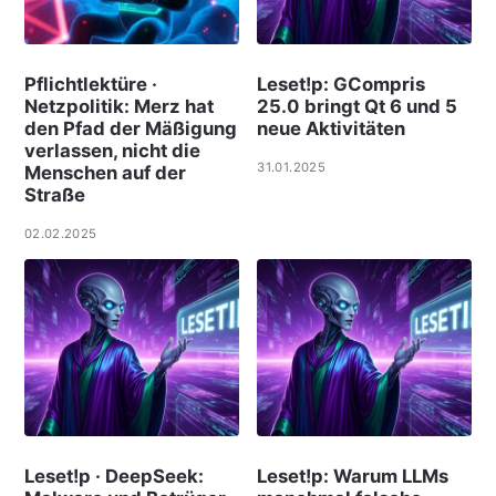
Pflichtlektüre ·
Leset!p: GCompris
Netzpolitik: Merz hat
25.0 bringt Qt 6 und 5
den Pfad der Mäßigung
neue Aktivitäten
verlassen, nicht die
31.01.2025
Menschen auf der
Straße
02.02.2025
Leset!p · DeepSeek:
Leset!p: Warum LLMs